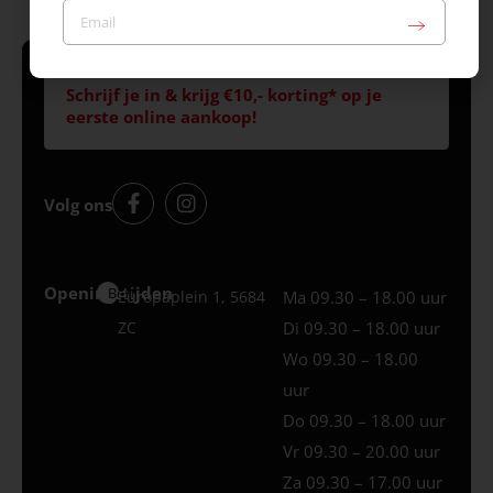
Schrijf je in & krijg €10,- korting* op je
eerste online aankoop!
Volg ons
Openingstijden
Best
Europaplein 1, 5684
Ma 09.30 – 18.00 uur
ZC
Di 09.30 – 18.00 uur
Wo 09.30 – 18.00
uur
Do 09.30 – 18.00 uur
Vr 09.30 – 20.00 uur
Za 09.30 – 17.00 uur