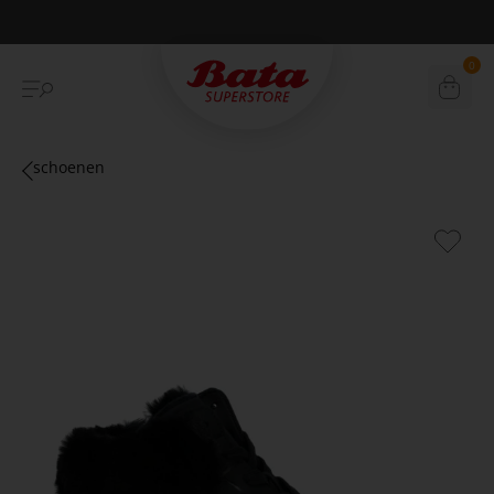
Betaal achteraf met Klarna
0
schoenen