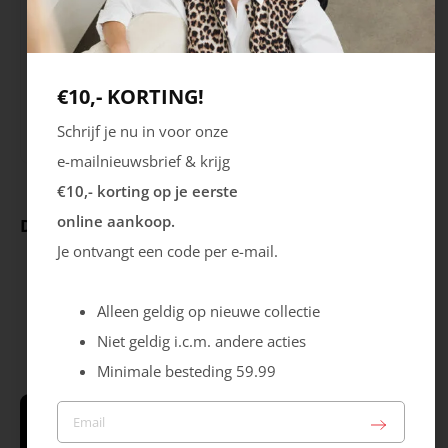
Seizoen
Sluiting
HW2324
Rits
Veters
€10,- KORTING!
Uitneembare zool
Nee
Schrijf je nu in voor onze
e-mailnieuwsbrief & krijg
€10,- korting op je eerste
online aankoop.
Deze producten ga je leuk vinden
Je ontvangt een code per e-mail.
Alleen geldig op nieuwe collectie
Niet geldig i.c.m. andere acties
Minimale besteding 59.99
Schrijf je in & krijg €10,- korting* op je