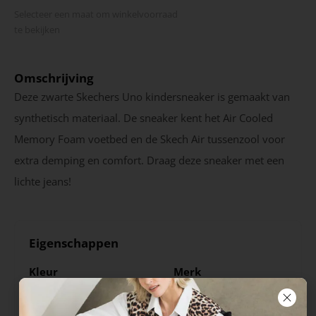
Selecteer een maat om winkel­voorraad
te bekijken
Omschrijving
Deze zwarte Skechers Uno kindersneaker is gemaakt van
synthetisch materiaal. De sneaker kent het Air Cooled
Memory Foam voetbed en de Skech Air tussenzool voor
extra demping en comfort. Draag deze sneaker met een
lichte jeans!
Eigenschappen
Kleur
Merk
Zwart
Skechers