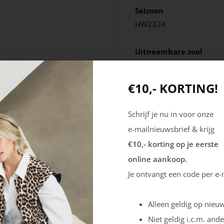
Seizoen
HW2324
Uitneembare zool
Nee
€10,- KORTING!
Schrijf je nu in voor onze
e-mailnieuwsbrief & krijg
€10,- korting op je eerste
online aankoop.
Je ontvangt een code per e-
Alleen geldig op nieuw
Niet geldig i.c.m. ande