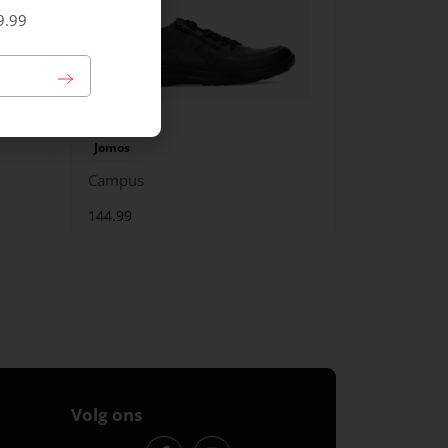
9.99
Jomos
Campus
144.99
Volg ons