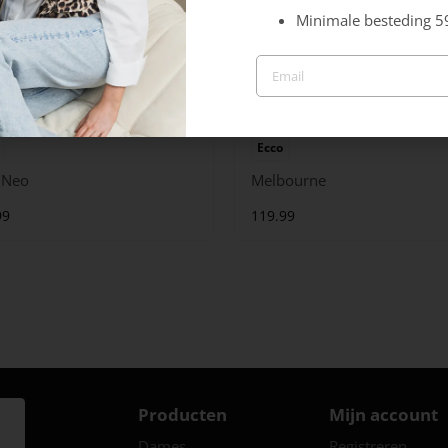
Minimale besteding 5
Ecco
r Neo
Melbourne
99
119.99
Producten
Mijn account
Dames
Registreren