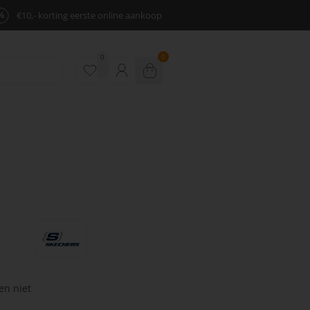
%
€10,- korting eerste online aankoop
0
0
en niet