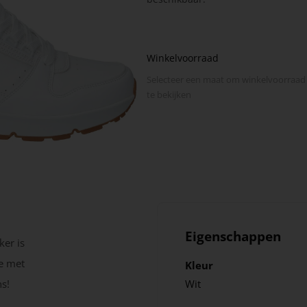
Winkelvoorraad
Selecteer een maat om winkel­voorraad
te bekijken
Eigenschappen
ker is
ie met
Kleur
s!
Wit