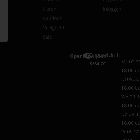
Heren
Inloggen
Outdoor
Veiligheid
Sale
Europaplein 1,
Openingstijden
Best
Ma 09.3
5684 ZC
18.00 u
Di 09.30
18.00 u
Wo 09.3
18.00 u
Do 09.3
18.00 u
Vr 09.30