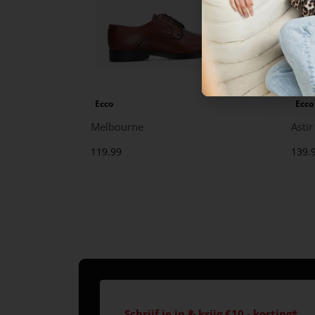
Ecco
Ecco
Melbourne
Asti
119.99
139.
Schrijf je in & krijg €10,- korting*