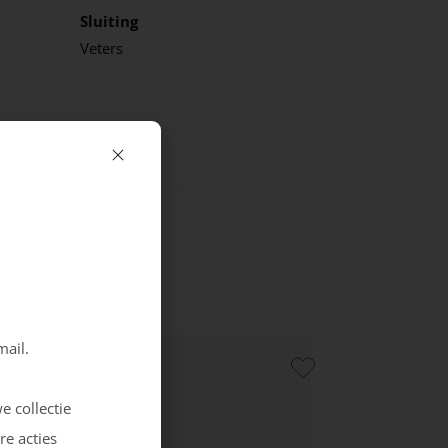
Sluiting
Veters
mail.
e collectie
re acties