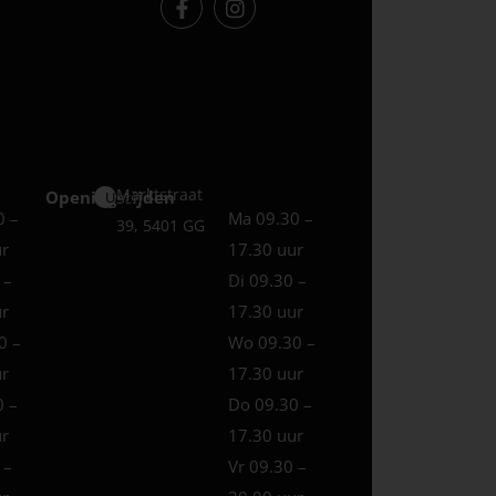
Marktstraat
Openingstijden
Uden
0 –
Ma 09.30 –
39, 5401 GG
ur
17.30 uur
 –
Di 09.30 –
ur
17.30 uur
0 –
Wo 09.30 –
ur
17.30 uur
0 –
Do 09.30 –
ur
17.30 uur
 –
Vr 09.30 –