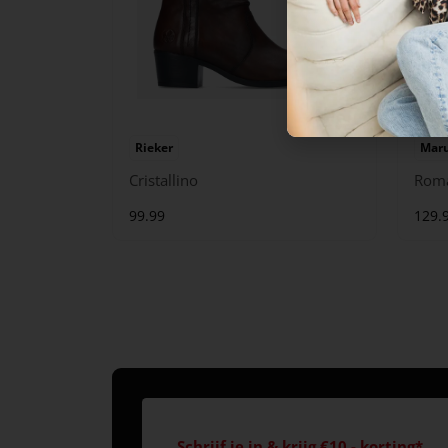
Rieker
Maru
Cristallino
Rom
99.99
129.
Schrijf je in & krijg €10,- korting*