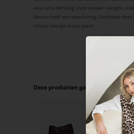
voor extra demping. Deze sneaker met gele, rod
kleuren heeft een vetersluiting. Combineer deze
schoen met een mooie jeans!
Deze producten ga je leuk vinden