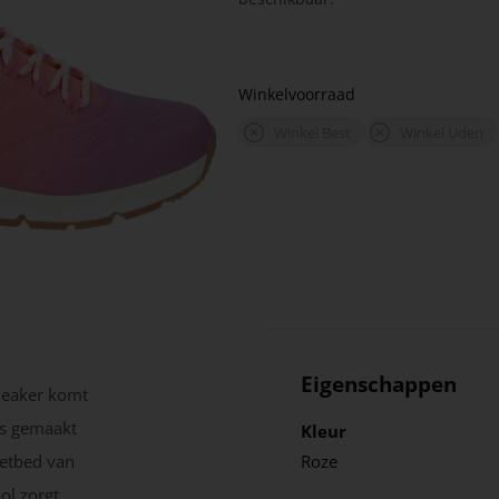
Winkelvoorraad
Winkel Best
Winkel Uden
Eigenschappen
neaker komt
is gemaakt
Kleur
oetbed van
Roze
ol zorgt