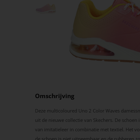
Omschrijving
Deze multicoloured Uno 2 Color Waves damess
uit de nieuwe collectie van Skechers. De schoen 
van imitatieleer in combinatie met textiel. Het v
de schoen is niet uitneembaar en de rubberen zo