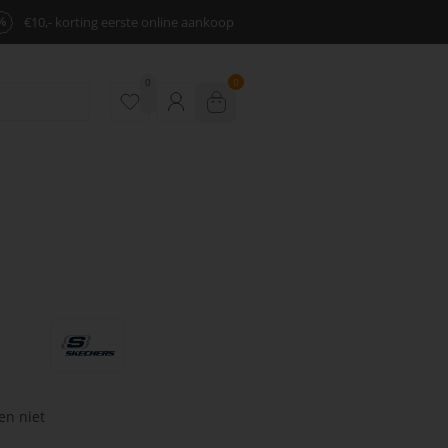
%
€10,- korting eerste online aankoop
0
0
en niet