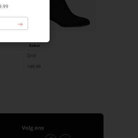
9.99
Gabor
Drill
149.99
Volg ons