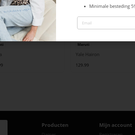
Minimale besteding 5
ti
Maruti
a
Yale Hairon
99
129.99
Producten
Mijn account
Dames
Registreren