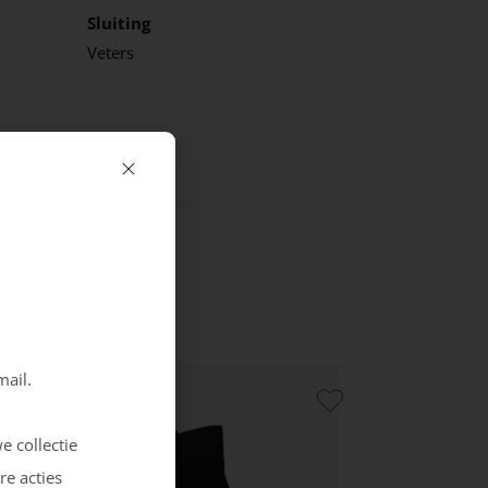
Sluiting
Veters
mail.
e collectie
re acties