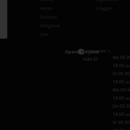
Heren
Inloggen
Outdoor
Veiligheid
Sale
Europaplein 1,
Openingstijden
Best
Ma 09.3
5684 ZC
18.00 u
Di 09.30
18.00 u
Wo 09.3
18.00 u
Do 09.3
18.00 u
Vr 09.30