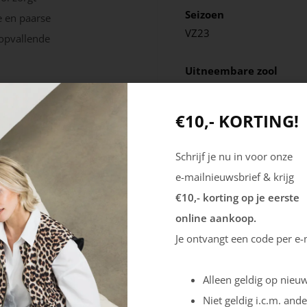
Seizoen
e en paarse
VZ23
 opvallende
Uitneembare zool
Nee
€10,- KORTING!
Schrijf je nu in voor onze
e-mailnieuwsbrief & krijg
€10,- korting op je eerste
online aankoop.
Je ontvangt een code per e-
Alleen geldig op nieuw
Niet geldig i.c.m. ande