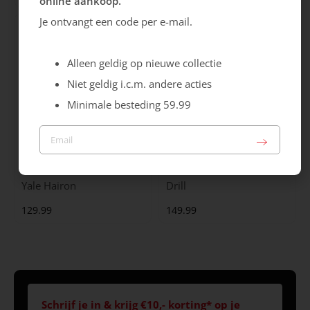
online aankoop.
Je ontvangt een code per e-mail.
Alleen geldig op nieuwe collectie
Niet geldig i.c.m. andere acties
Minimale besteding 59.99
Maruti
Gabor
Yale Hairon
Drill
129.99
149.99
Schrijf je in & krijg €10,- korting* op je