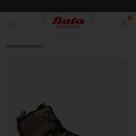
Betaal achteraf met Klarna
0
wandelschoenen