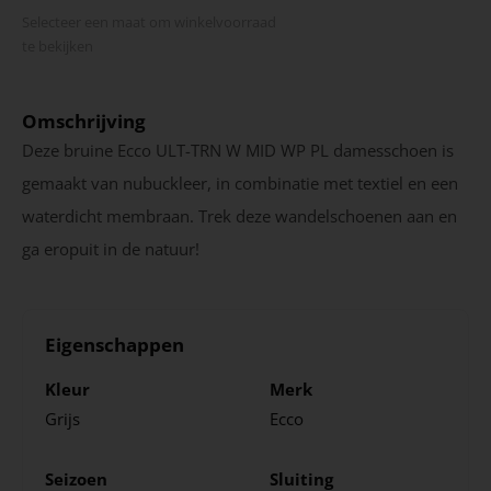
Selecteer een maat om winkel­voorraad
te bekijken
Omschrijving
Deze bruine Ecco ULT-TRN W MID WP PL damesschoen is
gemaakt van nubuckleer, in combinatie met textiel en een
waterdicht membraan. Trek deze wandelschoenen aan en
ga eropuit in de natuur!
Eigenschappen
Kleur
Merk
Grijs
Ecco
Seizoen
Sluiting