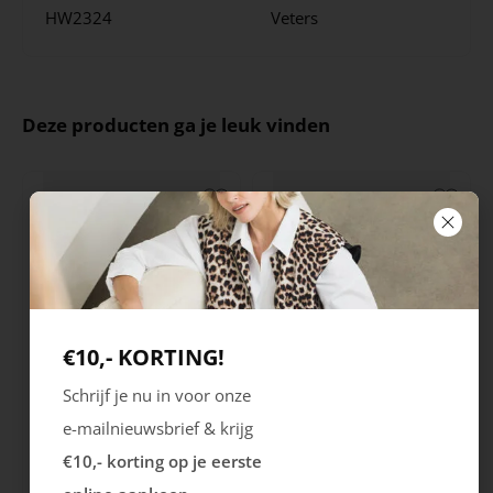
HW2324
Veters
Deze producten ga je leuk vinden
€10,- KORTING!
Schrijf je nu in voor onze
Rieker
Maruti
e-mailnieuwsbrief & krijg
Cristallino
Roma
€10,- korting op je eerste
99.99
129.99