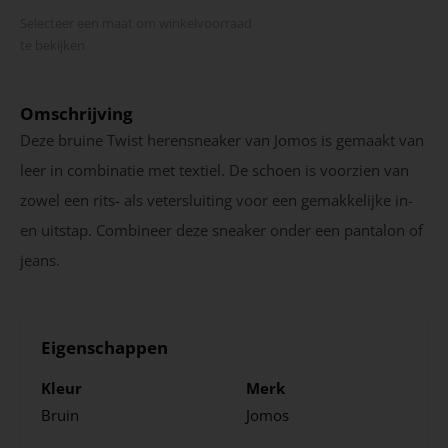
Selecteer een maat om winkel­voorraad
te bekijken
Omschrijving
Deze bruine Twist herensneaker van Jomos is gemaakt van
leer in combinatie met textiel. De schoen is voorzien van
zowel een rits- als vetersluiting voor een gemakkelijke in-
en uitstap. Combineer deze sneaker onder een pantalon of
jeans.
Eigenschappen
Kleur
Merk
Bruin
Jomos