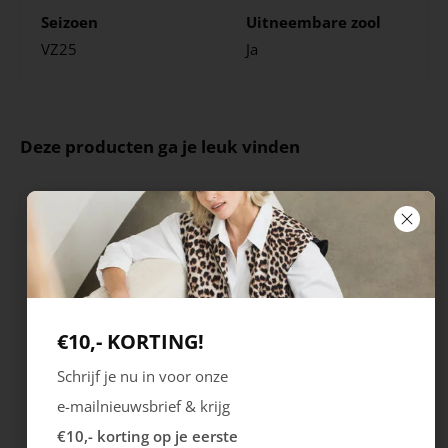
Seizoen
Uitneembare zool
VZ25
Ja
Deze producten ga je leuk vinden
€10,- KORTING!
Schrijf je nu in voor onze
Ecco
Australian
e-mailnieuwsbrief & krijg
City Stride
Grants
€10,- korting op je eerste