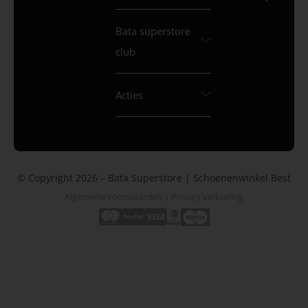
Bata superstore
club
Acties
© Copyright 2026 – Bata Superstore | Schoenenwinkel Best
Algemene voorwaarden
|
Privacy verklaring