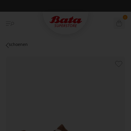
Betaal achteraf met Klarna
0
schoenen