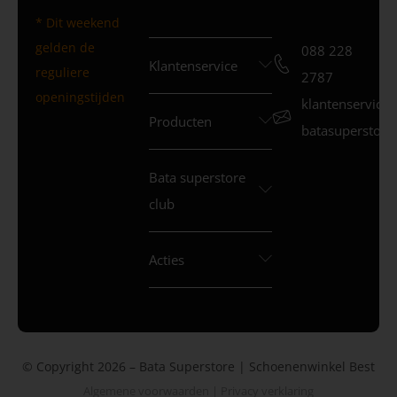
* Dit weekend
gelden de
088 228
Klantenservice
reguliere
2787
openingstijden
klantenservice
Producten
batasuperstore.
Bata superstore
club
Acties
© Copyright 2026 – Bata Superstore | Schoenenwinkel Best
Algemene voorwaarden
|
Privacy verklaring