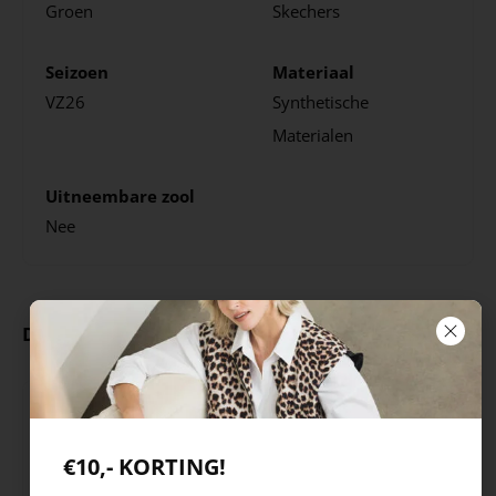
Groen
Skechers
Seizoen
Materiaal
VZ26
Synthetische
Materialen
Uitneembare zool
Nee
Deze producten ga je leuk vinden
€10,- KORTING!