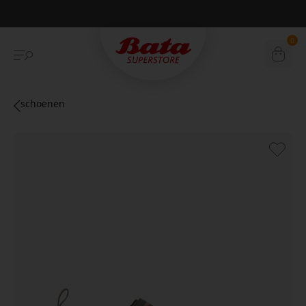
Betaal achteraf met Klarna
0
schoenen