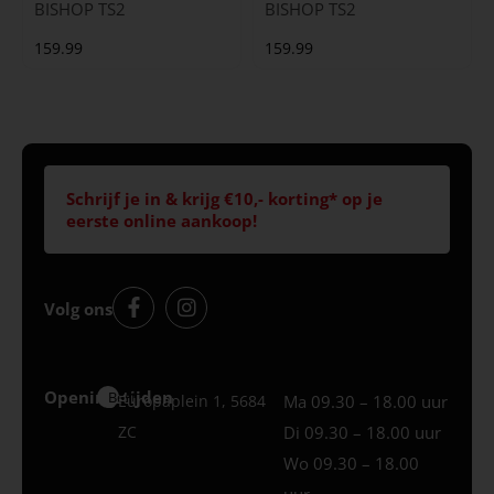
BISHOP TS2
BISHOP TS2
159.99
159.99
Schrijf je in & krijg €10,- korting* op je
eerste online aankoop!
Volg ons
Openingstijden
Best
Europaplein 1, 5684
Ma 09.30 – 18.00 uur
ZC
Di 09.30 – 18.00 uur
Wo 09.30 – 18.00
uur