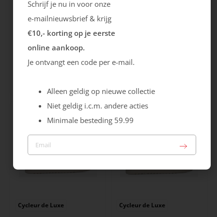
Schrijf je nu in voor onze
e-mailnieuwsbrief & krijg
€10,- korting op je eerste
online aankoop.
Ecco
NUMERO 8, SUN68
Je ontvangt een code per e-mail.
City Stride
Tom Solid
119.99
89.99
Alleen geldig op nieuwe collectie
Niet geldig i.c.m. andere acties
Minimale besteding 59.99
Cycleur de Luxe
Cycleur de Luxe