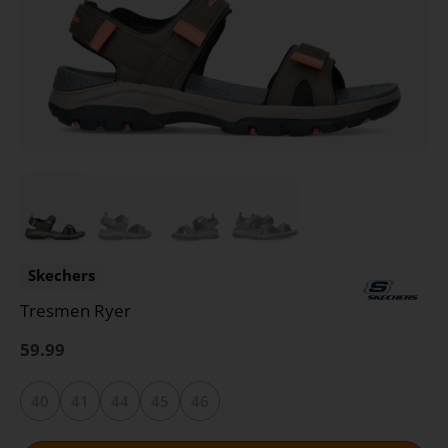
Skechers
Tresmen Ryer
59.99
40
41
44
45
46