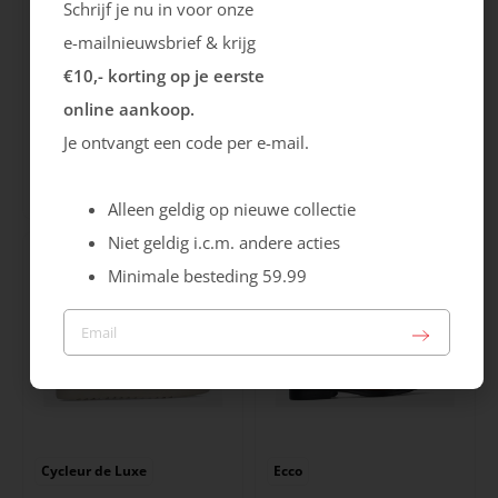
Schrijf je nu in voor onze
e-mailnieuwsbrief & krijg
€10,- korting op je eerste
online aankoop.
NUMERO 8, SUN68
Cycleur de Luxe
Je ontvangt een code per e-mail.
Tom Solid
BISHOP TS2
89.99
159.99
Alleen geldig op nieuwe collectie
Niet geldig i.c.m. andere acties
Minimale besteding 59.99
Cycleur de Luxe
Ecco