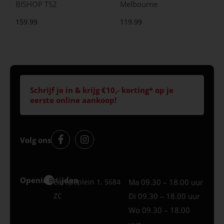
BISHOP TS2
Melbourne
159.99
119.99
Schrijf je in & krijg €10,- korting* op je
eerste online aankoop!
Volg ons
Openingstijden
Best
Europaplein 1, 5684
Ma 09.30 – 18.00 uur
ZC
Di 09.30 – 18.00 uur
Wo 09.30 – 18.00
uur