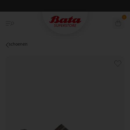
Betaal achteraf met Klarna
0
schoenen