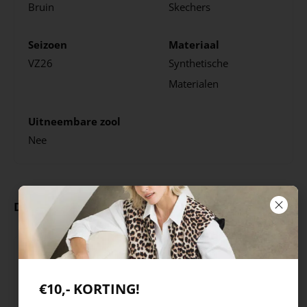
Bruin
Skechers
Seizoen
Materiaal
VZ26
Synthetische
Materialen
Uitneembare zool
Nee
Deze producten ga je leuk vinden
€10,- KORTING!