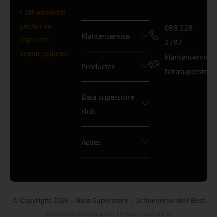
* Dit weekend
gelden de
088 228
Klantenservice
reguliere
2787
openingstijden
klantenservice
Producten
batasuperstore.
Bata superstore
club
Acties
© Copyright 2026 – Bata Superstore | Schoenenwinkel Best
Algemene voorwaarden
|
Privacy verklaring