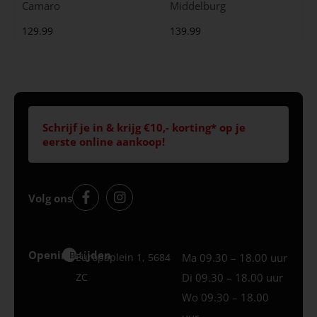
Camaro
Middelburg
129.99
139.99
Schrijf je in & krijg €10,- korting* op je
eerste online aankoop!
Volg ons
Openingstijden
Best
Europaplein 1, 5684
Ma 09.30 – 18.00 uur
ZC
Di 09.30 – 18.00 uur
Wo 09.30 – 18.00
uur