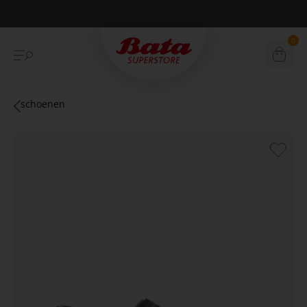
Betaal achteraf met Klarna
0
schoenen