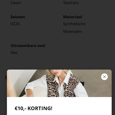
Zwart
Skechers
Seizoen
Materiaal
VZ26
Synthetische
Materialen
Uitneembare zool
Nee
Deze producten ga je leuk vinden
€10,- KORTING!