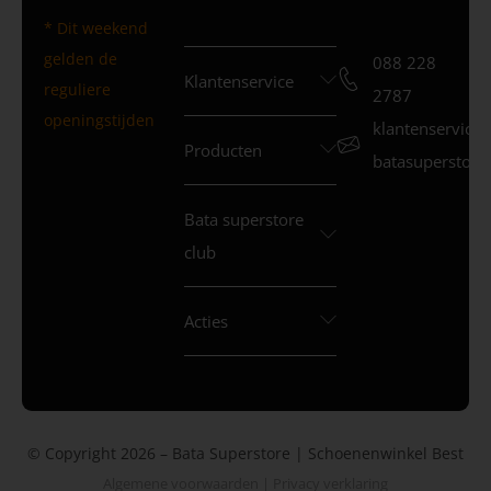
* Dit weekend
gelden de
088 228
Klantenservice
reguliere
2787
openingstijden
klantenservice
Producten
batasuperstore.
Bata superstore
club
Acties
© Copyright 2026 – Bata Superstore | Schoenenwinkel Best
Algemene voorwaarden
|
Privacy verklaring