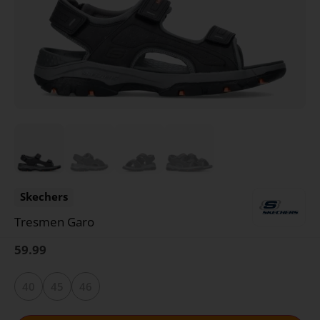
Skechers
Tresmen Garo
59.99
40
45
46