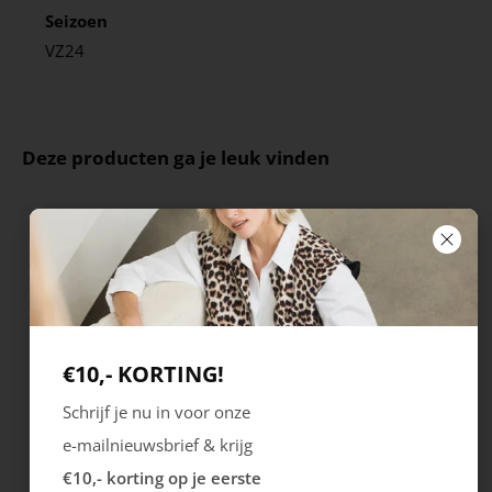
Seizoen
VZ24
Deze producten ga je leuk vinden
€10,- KORTING!
Schrijf je nu in voor onze
Rieker
Maruti
e-mailnieuwsbrief & krijg
Cristallino
Roma
€10,- korting op je eerste