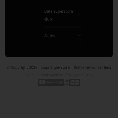
Bata superstore
club
Acties
© Copyright 2026 – Bata Superstore | Schoenenwinkel Best
Algemene voorwaarden
|
Privacy verklaring