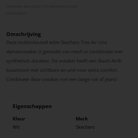
Selecteer een maat om winkel­voorraad
te bekijken
Omschrijving
Deze multicoloured witte Skechers Tres-Air Uno
damessneaker is gemaakt van mesh in combinatie met
synthetisch duraleer. De sneaker heeft een Skech-Air®-
tussenzool met zichtbare air-unit voor extra comfort.
Combineer deze sneaker met een lange rok of jeans!
Eigenschappen
Kleur
Merk
Wit
Skechers