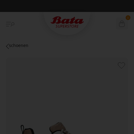
Betaal achteraf met Klarna
0
schoenen