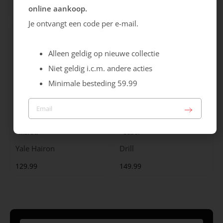
online aankoop.
99.99
129.99
Je ontvangt een code per e-mail.
Alleen geldig op nieuwe collectie
Niet geldig i.c.m. andere acties
Minimale besteding 59.99
Maruti
Gabor
Yale Hairon
Drill
129.99
149.99