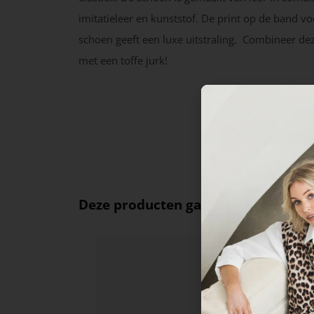
imitatieleer en kunststof. De print op de band v
schoen geeft een luxe uitstraling. Combineer de
met een toffe jurk!
Deze producten ga je leuk vinden