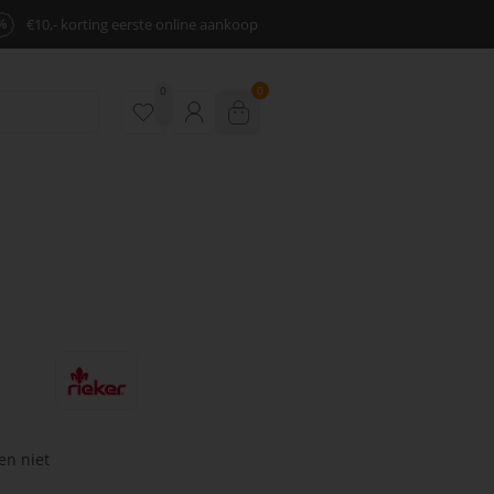
%
€10,- korting eerste online aankoop
0
0
en niet