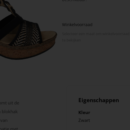
Winkelvoorraad
Selecteer een maat om winkel­voorraad
te bekijken
Eigenschappen
mt uit de
n blokhak
Kleur
 van
Zwart
natie met