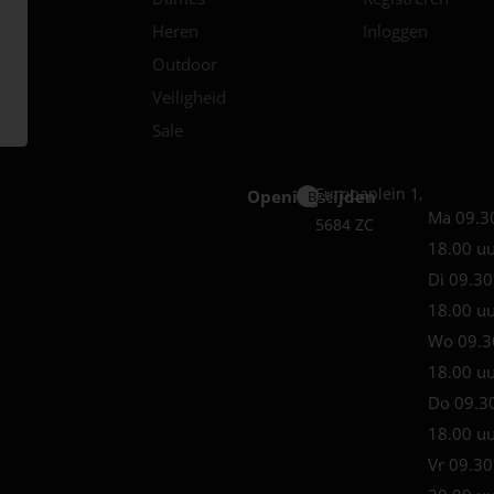
Heren
Inloggen
Outdoor
Veiligheid
Sale
Europaplein 1,
Openingstijden
Best
Ma 09.3
5684 ZC
18.00 u
Di 09.30
18.00 u
Wo 09.3
18.00 u
Do 09.3
18.00 u
Vr 09.30