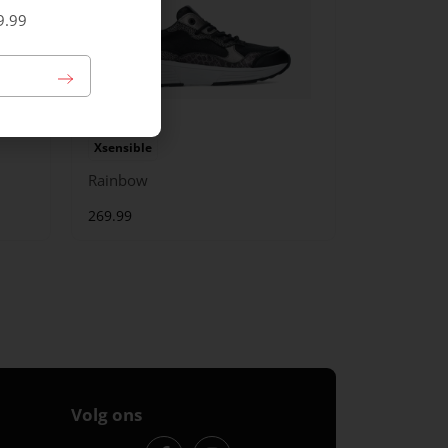
9.99
Xsensible
Rainbow
269.99
Volg ons