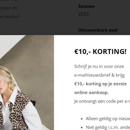
Seizoen
ooraan de
VZ23
ze sandaal
Uitneembare zool
Nee
€10,- KORTING!
Schrijf je nu in voor onze
e-mailnieuwsbrief & krijg
€10,- korting op je eerste
online aankoop.
Je ontvangt een code per e-
Alleen geldig op nieuw
Niet geldig i.c.m. ande