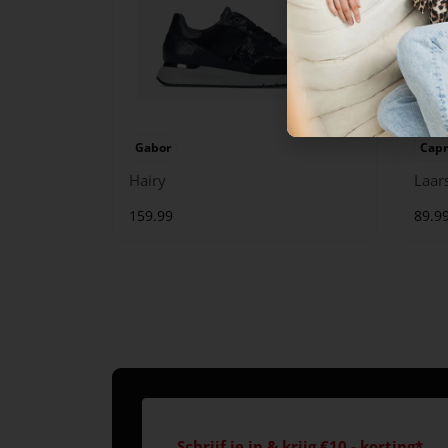
Gabor
Capr
Hairy
Laar
159.99
89.9
Schrijf je in & krijg €10,- korting*