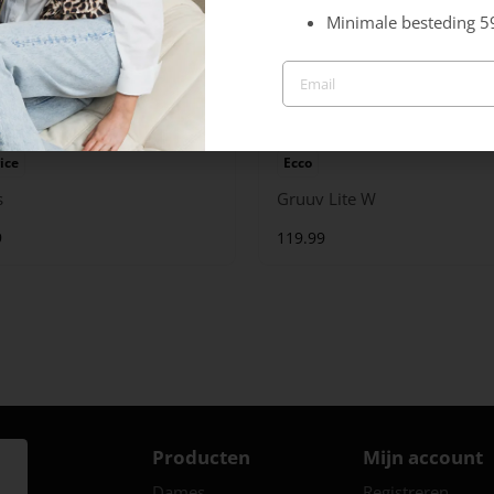
Minimale besteding 5
ice
Ecco
s
Gruuv Lite W
9
119.99
Producten
Mijn account
Dames
Registreren