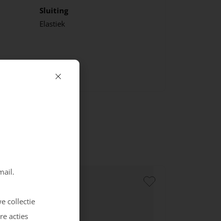
Sluiting
Elastiek
mail.
e collectie
re acties