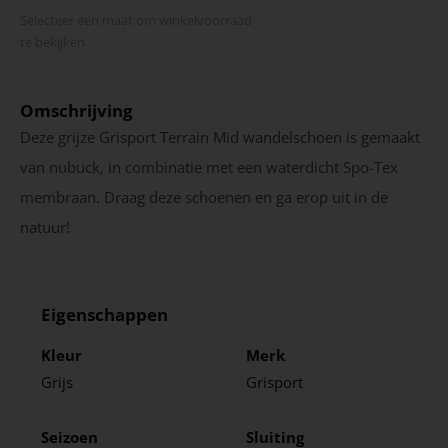
Selecteer een maat om winkel­voorraad
te bekijken
Omschrijving
Deze grijze Grisport Terrain Mid wandelschoen is gemaakt
van nubuck, in combinatie met een waterdicht Spo-Tex
membraan. Draag deze schoenen en ga erop uit in de
natuur!
Eigenschappen
Kleur
Merk
Grijs
Grisport
Seizoen
Sluiting