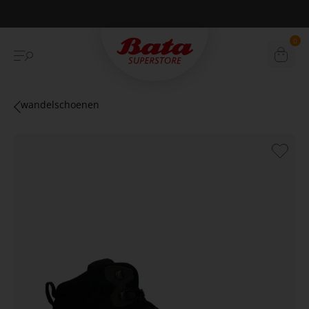
Betaal achteraf met Klarna
0
wandelschoenen