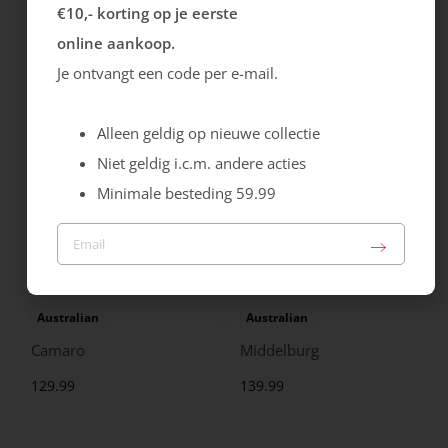
Ecco
Australian
€10,- korting op je eerste
City Stride
Grants
online aankoop.
119.99
149.99
Je ontvangt een code per e-mail.
Alleen geldig op nieuwe collectie
Niet geldig i.c.m. andere acties
Minimale besteding 59.99
Australian
Australian
Camaro
Middelburg
129.99
139.99