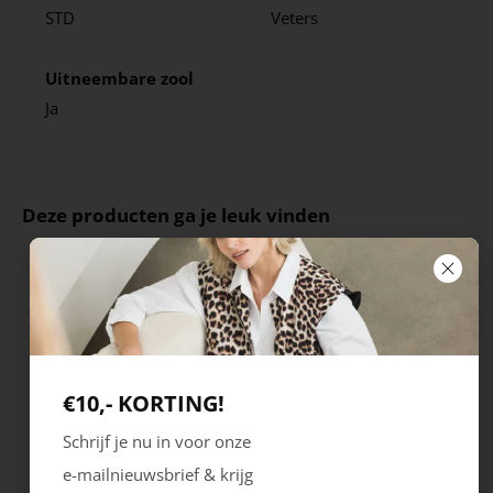
STD
Veters
Uitneembare zool
Ja
Deze producten ga je leuk vinden
€10,- KORTING!
Schrijf je nu in voor onze
e-mailnieuwsbrief & krijg