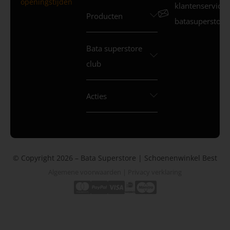
openingstijden
klantenservice
Producten
batasuperstore.
Bata superstore
club
Acties
© Copyright 2026 – Bata Superstore | Schoenenwinkel Best
Algemene voorwaarden
|
Privacy verklaring