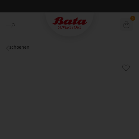
Betaal achteraf met Klarna
0
schoenen