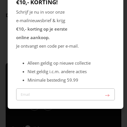
€10,- KORTING!
Schrijf je nu in voor onze
Deze producten ga je leuk vinden
e-mailnieuwsbrief & krijg
€10,- korting op je eerste
online aankoop.
Je ontvangt een code per e-mail.
Alleen geldig op nieuwe collectie
Niet geldig i.c.m. andere acties
Schrijf je in & krijg €10,- korting* op je
Minimale besteding 59.99
eerste online aankoop!
Volg ons