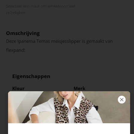
Selecteer een maat om winkel­voorraad
te bekijken
Omschrijving
Deze Ipanema Temas meisjesslipper is gemaakt van
flexpand!
Eigenschappen
Kleur
Merk
Beige
Ipanema
Seizoen
Uitneembare zool
VZ23
Nee