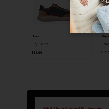
Ecco
Aust
City Stride
Gran
119.99
149.
Schrijf je in & krijg €10,- korting*