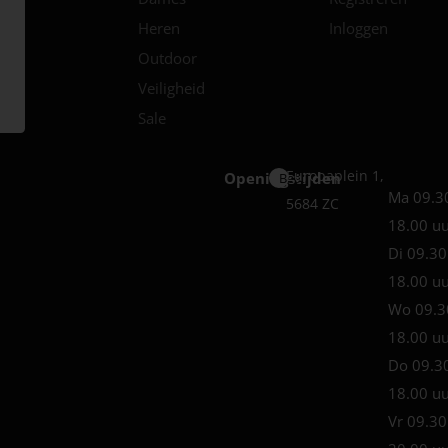
Heren
Inloggen
Outdoor
Veiligheid
Sale
Europaplein 1,
Openingstijden
Best
Ma 09.3
5684 ZC
18.00 u
Di 09.30
18.00 u
Wo 09.3
18.00 u
Do 09.3
18.00 u
Vr 09.30