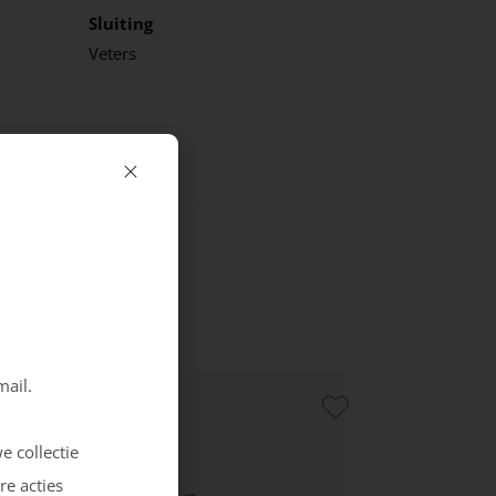
Sluiting
Veters
mail.
e collectie
re acties