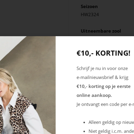
Seizoen
HW2324
Uitneembare zool
Ja
€10,- KORTING!
Schrijf je nu in voor onze
e-mailnieuwsbrief & krijg
€10,- korting op je eerste
online aankoop.
Je ontvangt een code per e-
Alleen geldig op nieuw
Niet geldig i.c.m. ande