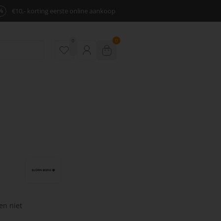
%
€10,- korting eerste online aankoop
0
0
en niet