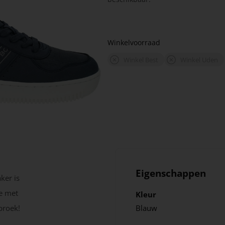
Winkelvoorraad
Winkel Best
Winkel Uden
Eigenschappen
ker is
ie met
Kleur
broek!
Blauw