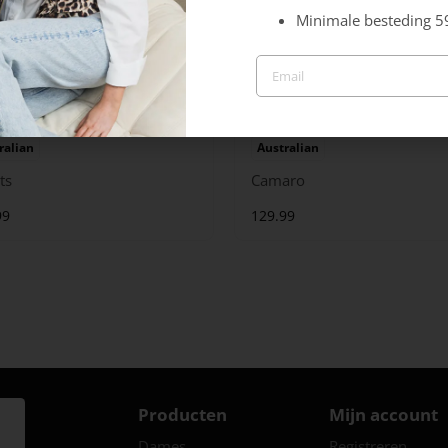
Minimale besteding 5
ralian
Australian
ts
Camaro
99
129.99
Producten
Mijn account
Dames
Registreren