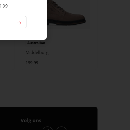
9.99
Australian
Middelburg
139.99
Volg ons