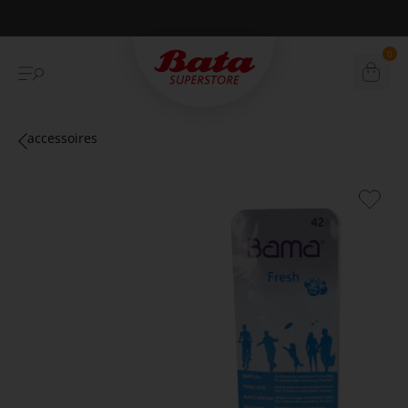
Betaal achteraf met Klarna
0
accessoires