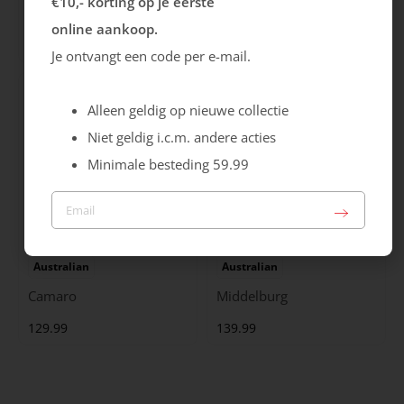
€10,- korting op je eerste
City Stride
Grants
online aankoop.
119.99
149.99
Je ontvangt een code per e-mail.
Alleen geldig op nieuwe collectie
Niet geldig i.c.m. andere acties
Minimale besteding 59.99
Australian
Australian
Camaro
Middelburg
129.99
139.99