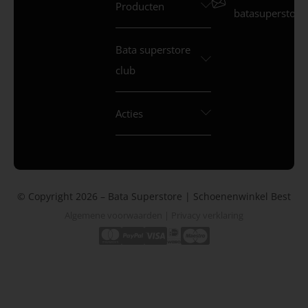
Producten
batasuperstore.
Bata superstore
club
Acties
© Copyright 2026 – Bata Superstore | Schoenenwinkel Best
Algemene voorwaarden
|
Privacy verklaring