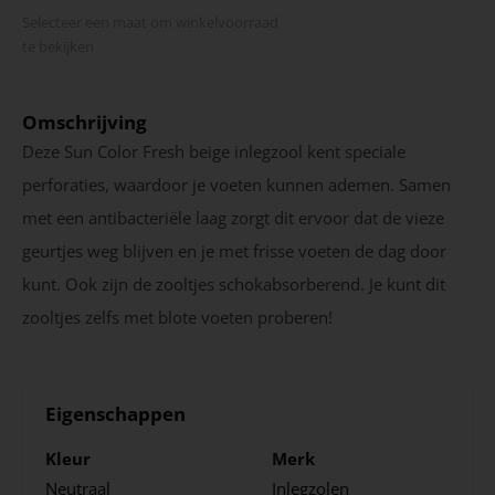
Selecteer een maat om winkel­voorraad
te bekijken
Omschrijving
Deze Sun Color Fresh beige inlegzool kent speciale
perforaties, waardoor je voeten kunnen ademen. Samen
met een antibacteriële laag zorgt dit ervoor dat de vieze
geurtjes weg blijven en je met frisse voeten de dag door
kunt. Ook zijn de zooltjes schokabsorberend. Je kunt dit
zooltjes zelfs met blote voeten proberen!
Eigenschappen
Kleur
Merk
Neutraal
Inlegzolen