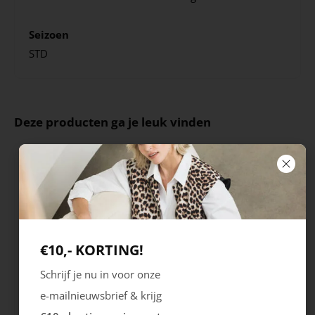
Seizoen
STD
Deze producten ga je leuk vinden
€10,- KORTING!
Schrijf je nu in voor onze
e-mailnieuwsbrief & krijg
Ecco
Australian