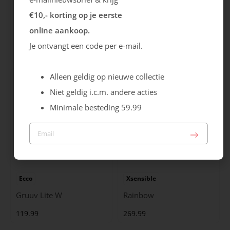
€10,- korting op je eerste
Gabor
Caprice
online aankoop.
Hairy
Laars
Je ontvangt een code per e-mail.
159.99
89.99
Alleen geldig op nieuwe collectie
Niet geldig i.c.m. andere acties
Minimale besteding 59.99
Ecco
Xsensible
Gruuv Lite W
Rainbow
119.99
269.99