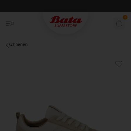
Betaal achteraf met Klarna
0
schoenen