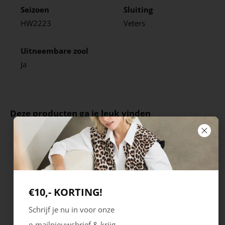
Seizoen
Sluiting
HW2223
Veters
Uitneembare zool
Ja
Deze producten ga je leuk vinden
€10,- KORTING!
Schrijf je nu in voor onze
e-mailnieuwsbrief & krijg