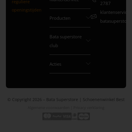
reguliere
2787
openingstijden
klantenservice
Producten
batasuperstore.
Bata superstore
club
Acties
© Copyright 2026 – Bata Superstore | Schoenenwinkel Best
Algemene voorwaarden
|
Privacy verklaring