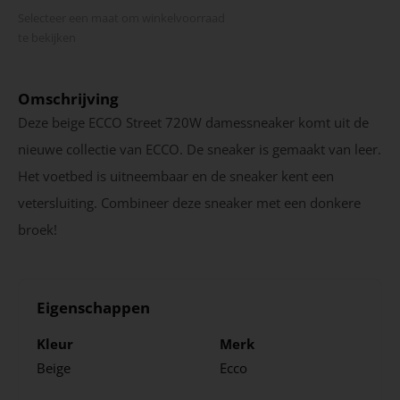
Selecteer een maat om winkel­voorraad
te bekijken
Omschrijving
Deze beige ECCO Street 720W damessneaker komt uit de
nieuwe collectie van ECCO. De sneaker is gemaakt van leer.
Het voetbed is uitneembaar en de sneaker kent een
vetersluiting. Combineer deze sneaker met een donkere
broek!
Eigenschappen
Kleur
Merk
Beige
Ecco