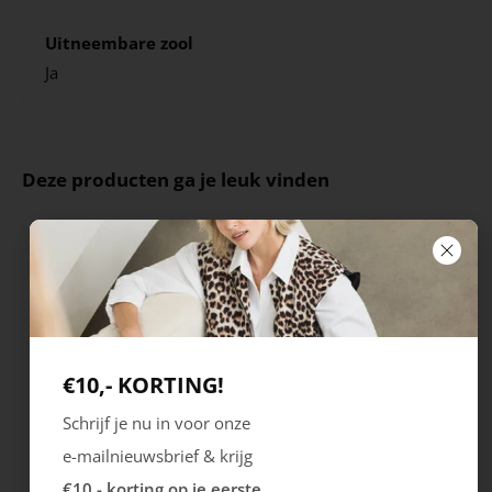
Uitneembare zool
Ja
Deze producten ga je leuk vinden
€10,- KORTING!
Schrijf je nu in voor onze
e-mailnieuwsbrief & krijg
Ecco
Australian
€10,- korting op je eerste