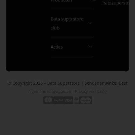
batasuperstore.
Bata superstore
club
Acties
© Copyright 2026 – Bata Superstore | Schoenenwinkel Best
Algemene voorwaarden
|
Privacy verklaring