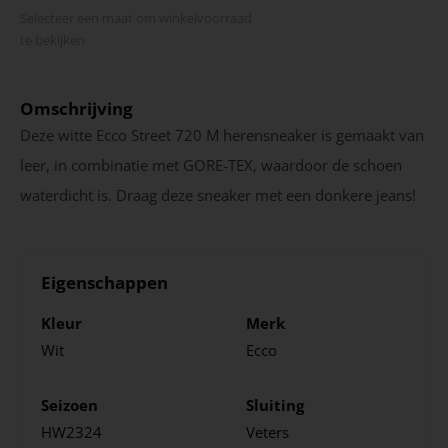
Selecteer een maat om winkel­voorraad
te bekijken
Omschrijving
Deze witte Ecco Street 720 M herensneaker is gemaakt van
leer, in combinatie met GORE-TEX, waardoor de schoen
waterdicht is. Draag deze sneaker met een donkere jeans!
Eigenschappen
Kleur
Merk
Wit
Ecco
Seizoen
Sluiting
HW2324
Veters