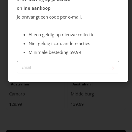
City Stride
Grants
online aankoop.
119.99
149.99
Je ontvangt een code per e-mail.
Alleen geldig op nieuwe collectie
Niet geldig i.c.m. andere acties
Minimale besteding 59.99
Australian
Australian
Camaro
Middelburg
129.99
139.99