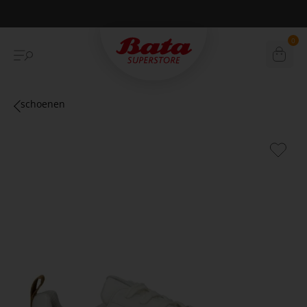
Betaal achteraf met Klarna
0
schoenen