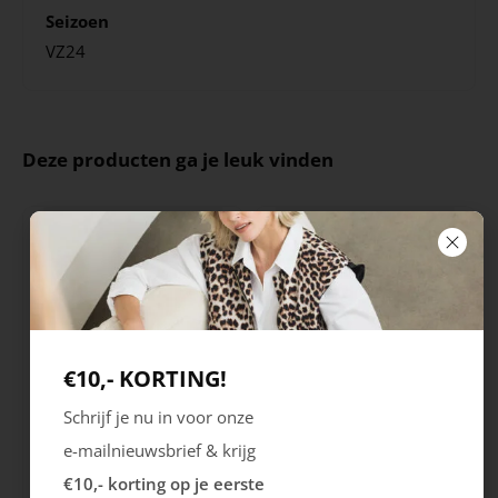
Seizoen
VZ24
Deze producten ga je leuk vinden
€10,- KORTING!
Schrijf je nu in voor onze
Rieker
Maruti
e-mailnieuwsbrief & krijg
Cristallino
Roma
€10,- korting op je eerste