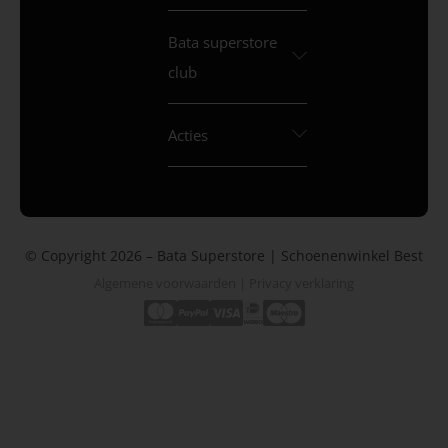
Bata superstore
club
Acties
© Copyright 2026 – Bata Superstore | Schoenenwinkel Best
Algemene voorwaarden
|
Privacy verklaring