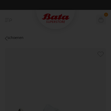
Betaal achteraf met Klarna
0
schoenen