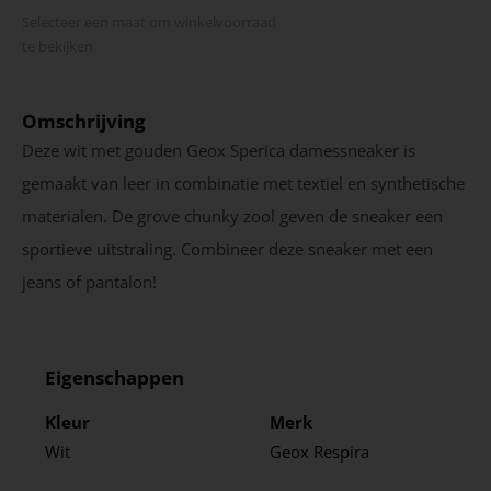
Selecteer een maat om winkel­voorraad
te bekijken
Omschrijving
Deze wit met gouden Geox Sperica damessneaker is
gemaakt van leer in combinatie met textiel en synthetische
materialen. De grove chunky zool geven de sneaker een
sportieve uitstraling. Combineer deze sneaker met een
jeans of pantalon!
Eigenschappen
Kleur
Merk
Wit
Geox Respira