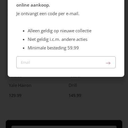
online aankoop.
99.99
129.99
Je ontvangt een code per e-mail.
Alleen geldig op nieuwe collectie
Niet geldig i.c.m. andere acties
Minimale besteding 59.99
Maruti
Gabor
Yale Hairon
Drill
129.99
149.99