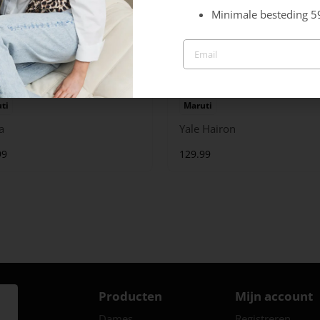
Minimale besteding 5
ti
Maruti
a
Yale Hairon
99
129.99
Producten
Mijn account
Dames
Registreren