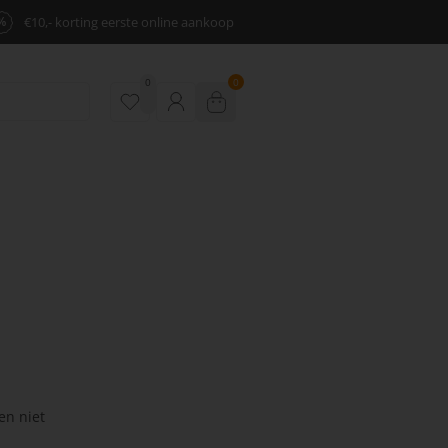
%
€10,- korting eerste online aankoop
0
0
en niet