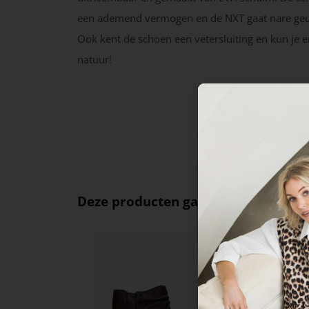
een ademend vermogen en de NXT gaat nare geur
Ook kent de schoen een vetersluiting en kun je er
natuur!
Deze producten ga je leuk vinden