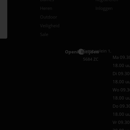
Heren
Inloggen
Outdoor
Veiligheid
Sale
Europaplein 1,
Openingstijden
Best
Ma 09.3
5684 ZC
18.00 u
Di 09.30
18.00 u
Wo 09.3
18.00 u
Do 09.3
18.00 u
Vr 09.30