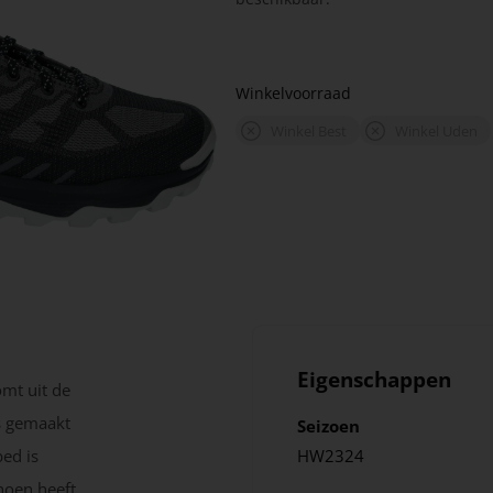
Winkelvoorraad
Winkel Best
Winkel Uden
Eigenschappen
mt uit de
s gemaakt
Seizoen
ed is
HW2324
hoen heeft