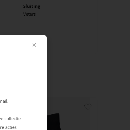
Sluiting
Veters
mail.
e collectie
re acties