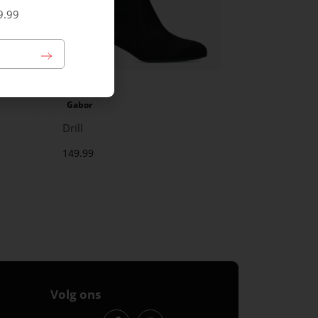
9.99
Gabor
Drill
149.99
Volg ons