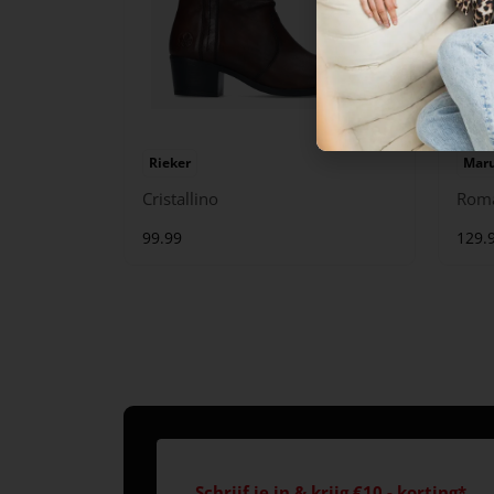
Rieker
Maru
Cristallino
Rom
99.99
129.
Schrijf je in & krijg €10,- korting*