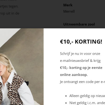
Merk
tjes tegen.
Merrell
op uit in de
Uitneembare zool
Ja
€10,- KORTING!
Schrijf je nu in voor onze
e-mailnieuwsbrief & krijg
€10,- korting op je eerste
online aankoop.
Je ontvangt een code per e-
Alleen geldig op nieuw
Niet geldig i.c.m. ande