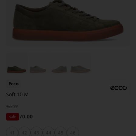
Ecco
Soft 10 M
139.99
70.00
41
42
43
44
45
46