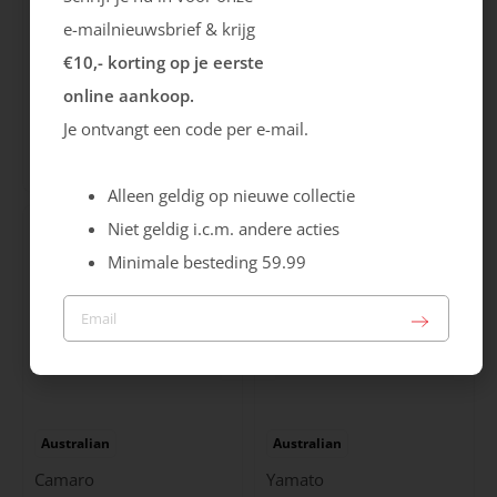
e-mailnieuwsbrief & krijg
€10,- korting op je eerste
online aankoop.
Ecco
Australian
Je ontvangt een code per e-mail.
City Stride
Grants
119.99
149.99
Alleen geldig op nieuwe collectie
Niet geldig i.c.m. andere acties
Minimale besteding 59.99
Australian
Australian
Camaro
Yamato