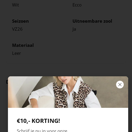
Wit
Ecco
Seizoen
Uitneembare zool
VZ26
Ja
Materiaal
Leer
Deze producten ga je leuk vinden
€10,- KORTING!
Schrijf je nu in voor onze