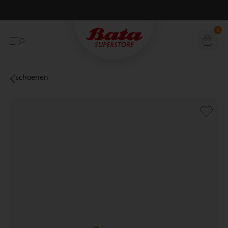
Betaal achteraf met Klarna
0
schoenen