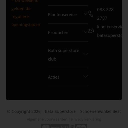
* Dit weekend
gelden de
088 228
Klantenservice
reguliere
2787
openingstijden
klantenservice
Producten
batasuperstore.
Bata superstore
club
Acties
© Copyright 2026 – Bata Superstore | Schoenenwinkel Best
Algemene voorwaarden
|
Privacy verklaring