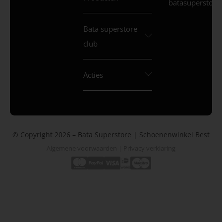
batasuperstore.
Bata superstore
club
Acties
© Copyright 2026 – Bata Superstore | Schoenenwinkel Best
Algemene voorwaarden
|
Privacy verklaring