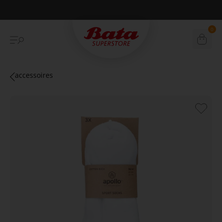
Betaal achteraf met Klarna
0
accessoires