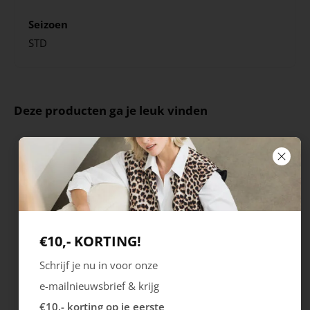
Seizoen
STD
Deze producten ga je leuk vinden
€10,- KORTING!
Schrijf je nu in voor onze
e-mailnieuwsbrief & krijg
Bergal
Pedag
€10,- korting op je eerste