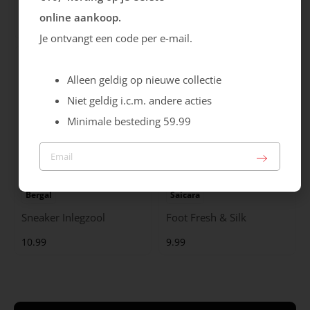
Soft Luxury Inlegzool
Soft Move Inlegzool
online aankoop.
21.99
19.99
Je ontvangt een code per e-mail.
Alleen geldig op nieuwe collectie
Niet geldig i.c.m. andere acties
Minimale besteding 59.99
Bergal
Saicara
Sneaker Inlegzool
Foot Fresh & Silk
10.99
9.99