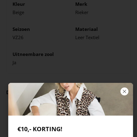
Kleur
Merk
Beige
Rieker
Seizoen
Materiaal
VZ26
Leer
Textiel
Uitneembare zool
Ja
Deze producten ga je leuk vinden
€10,- KORTING!