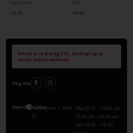
Yale Hairon
Drill
129.99
149.99
Schrijf je in & krijg €10,- korting* op je
eerste online aankoop!
Volg ons
Openingstijden
Best
Europaplein 1, 5684
Ma 09.30 – 18.00 uur
ZC
Di 09.30 – 18.00 uur
Wo 09.30 – 18.00
uur