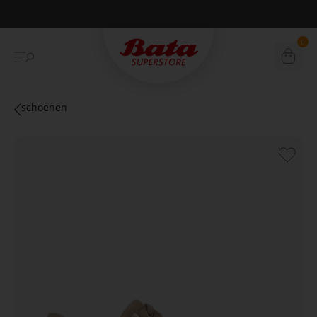
Betaal achteraf met Klarna
0
schoenen