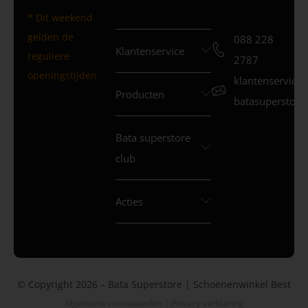
* Dit weekend
gelden de
088 228
Klantenservice
reguliere
2787
openingstijden
klantenservice
Producten
batasuperstore.
Bata superstore
club
Acties
© Copyright 2026 – Bata Superstore | Schoenenwinkel Best
Algemene voorwaarden
|
Privacy verklaring