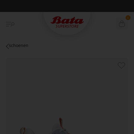
Betaal achteraf met Klarna
0
schoenen