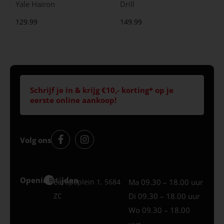
Yale Hairon
Drill
129.99
149.99
Schrijf je in & krijg €10,- korting* op je
eerste online aankoop!
Volg ons
Openingstijden
Best
Europaplein 1, 5684
Ma 09.30 – 18.00 uur
ZC
Di 09.30 – 18.00 uur
Wo 09.30 – 18.00
uur