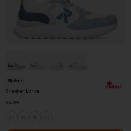
Rieker
Sneaker Lorica
94.99
37
38
40
42