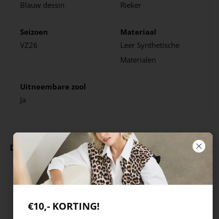
Blauw dessin
Rieker
Seizoen
Materiaal
VZ26
Leer
Synthetische
Materialen
Uitneembare zool
Ja
Deze producten ga je leuk vinden
€10,- KORTING!