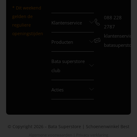
* Dit weekend
gelden de
088 228
Klantenservice
reguliere
2787
openingstijden
klantenservice
Producten
batasuperstore.
Bata superstore
club
Acties
© Copyright 2026 – Bata Superstore | Schoenenwinkel Best
Algemene voorwaarden
|
Privacy verklaring