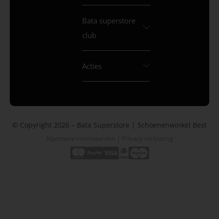
Bata superstore
club
Acties
© Copyright 2026 – Bata Superstore | Schoenenwinkel Best
Algemene voorwaarden
|
Privacy verklaring