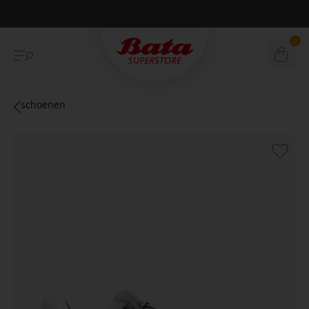
Betaal achteraf met Klarna
0
schoenen