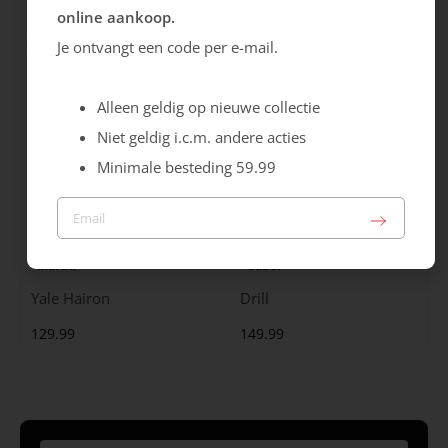
online aankoop.
99.99
129.99
Je ontvangt een code per e-mail.
Alleen geldig op nieuwe collectie
Niet geldig i.c.m. andere acties
Minimale besteding 59.99
Maruti
Gabor
Yale Hairon
Drill
129.99
149.99