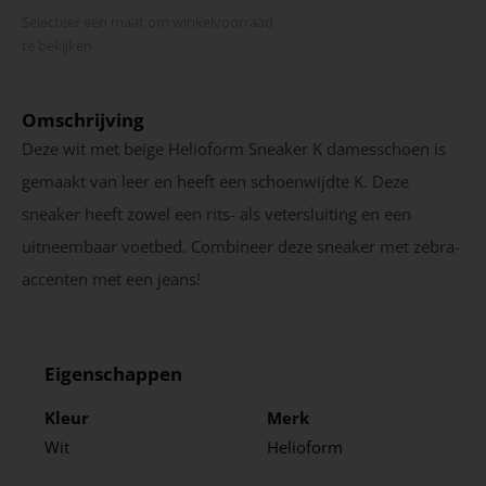
Selecteer een maat om winkel­voorraad
te bekijken
Omschrijving
Deze wit met beige Helioform Sneaker K damesschoen is
gemaakt van leer en heeft een schoenwijdte K. Deze
sneaker heeft zowel een rits- als vetersluiting en een
uitneembaar voetbed. Combineer deze sneaker met zebra-
accenten met een jeans!
Eigenschappen
Kleur
Merk
Wit
Helioform