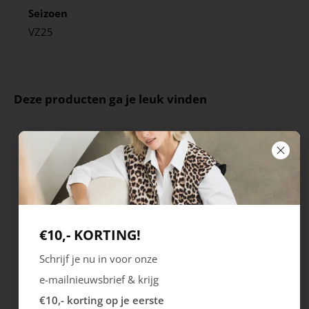
Seizoen
VZ25
Deze producten ga je leuk vinden
€10,- KORTING!
Schrijf je nu in voor onze
Rieker
Maruti
e-mailnieuwsbrief & krijg
Cristallino
Roma
€10,- korting op je eerste