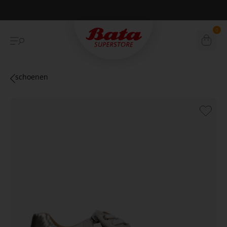
Betaal achteraf met Klarna
0
schoenen