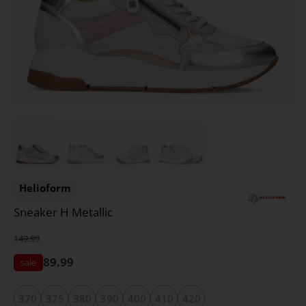
Helioform
Sneaker H Metallic
149.99
89.99
370
375
380
390
400
410
420