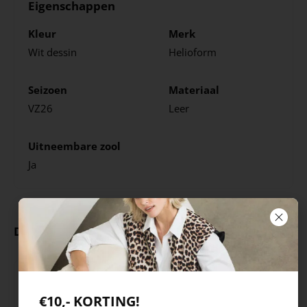
Eigenschappen
Kleur
Merk
Wit dessin
Helioform
Seizoen
Materiaal
VZ26
Leer
Uitneembare zool
Ja
Deze producten ga je leuk vinden
€10,- KORTING!