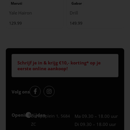
Maruti
Gabor
Yale Hairon
Drill
129.99
149.99
Schrijf je in & krijg €10,- korting* op je
eerste online aankoop!
Volg ons
Openingstijden
Best
Europaplein 1, 5684
Ma 09.30 – 18.00 uur
ZC
Di 09.30 – 18.00 uur