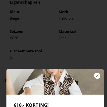
Eigenschappen
Kleur
Merk
Beige
Helioform
Seizoen
Materiaal
VZ26
Leer
Uitneembare zool
Ja
Deze producten ga je leuk vinden
€10,- KORTING!