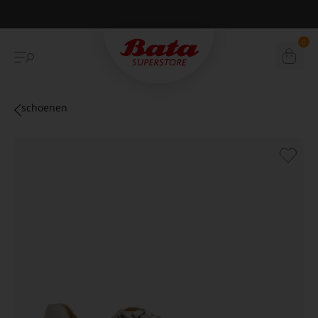
Betaal achteraf met Klarna
0
schoenen