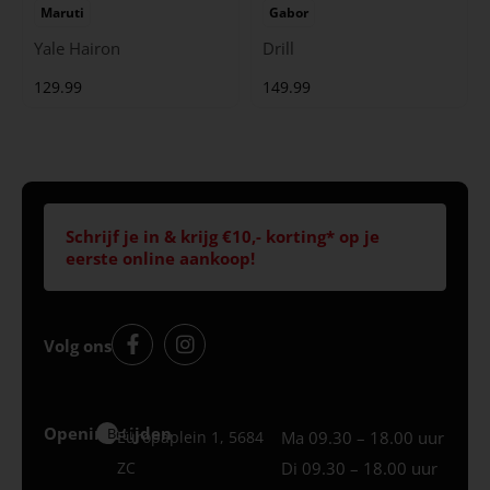
Maruti
Gabor
Yale Hairon
Drill
129.99
149.99
Schrijf je in & krijg €10,- korting* op je
eerste online aankoop!
Volg ons
Openingstijden
Best
Europaplein 1, 5684
Ma 09.30 – 18.00 uur
ZC
Di 09.30 – 18.00 uur