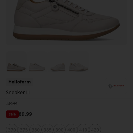
Helioform
Sneaker H
149.99
89.99
370
375
380
385
390
400
410
420