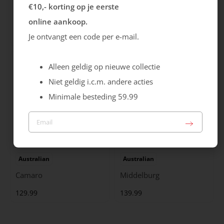
Ecco
Australian
€10,- korting op je eerste
City Stride
Grants
online aankoop.
119.99
149.99
Je ontvangt een code per e-mail.
Alleen geldig op nieuwe collectie
Niet geldig i.c.m. andere acties
Minimale besteding 59.99
Australian
Australian
Camaro
Middelburg
129.99
139.99