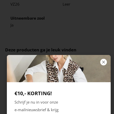
VZ26
Leer
Uitneembare zool
Ja
Deze producten ga je leuk vinden
€10,- KORTING!
Schrijf je nu in voor onze
e-mailnieuwsbrief & krijg