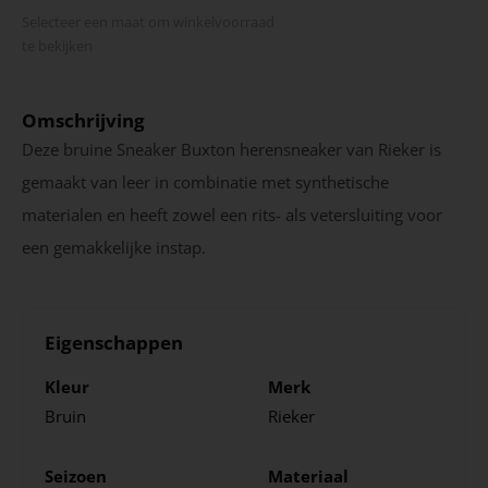
Selecteer een maat om winkel­voorraad
te bekijken
Omschrijving
Deze bruine Sneaker Buxton herensneaker van Rieker is
gemaakt van leer in combinatie met synthetische
materialen en heeft zowel een rits- als vetersluiting voor
een gemakkelijke instap.
Eigenschappen
Kleur
Merk
Bruin
Rieker
Seizoen
Materiaal