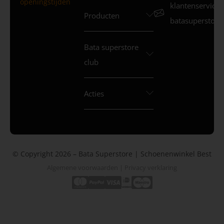
openingstijden
klantenservice
Producten
batasuperstore.
Bata superstore
club
Acties
© Copyright 2026 – Bata Superstore | Schoenenwinkel Best
Algemene voorwaarden
|
Privacy verklaring