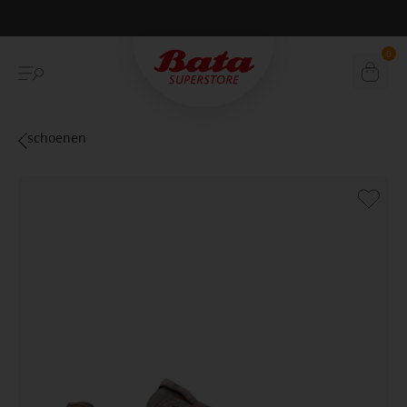
Betaal achteraf met Klarna
0
schoenen