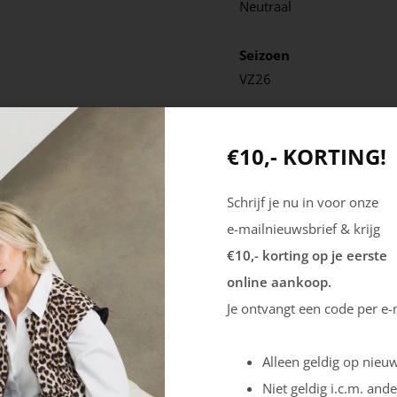
Neutraal
Seizoen
VZ26
€10,- KORTING!
Schrijf je nu in voor onze
e-mailnieuwsbrief & krijg
€10,- korting op je eerste
online aankoop.
Je ontvangt een code per e-
Alleen geldig op nieuw
Niet geldig i.c.m. ande