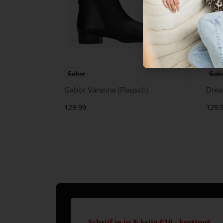
Gabor
Gab
Gabor Varenne (Flausch)
Drea
129.99
129.
Schrijf je in & krijg €10,- korting*