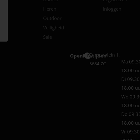
Heren
Inloggen
Outdoor
Veiligheid
Sale
Europaplein 1,
Openingstijden
Best
Ma 09.3
5684 ZC
18.00 u
Di 09.30
18.00 u
Wo 09.3
18.00 u
Do 09.3
18.00 u
Vr 09.30