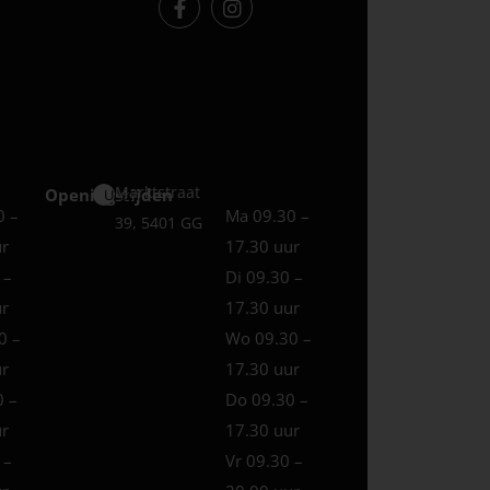
Marktstraat
Openingstijden
Uden
0 –
Ma 09.30 –
39, 5401 GG
ur
17.30 uur
 –
Di 09.30 –
ur
17.30 uur
0 –
Wo 09.30 –
ur
17.30 uur
0 –
Do 09.30 –
ur
17.30 uur
 –
Vr 09.30 –