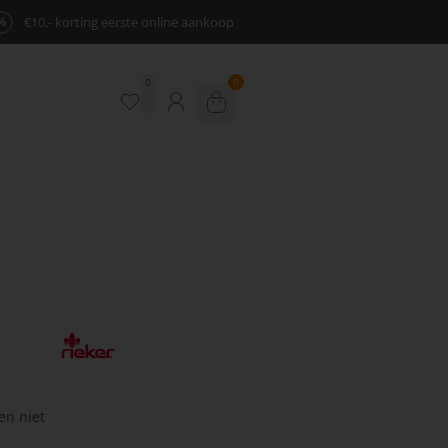
%
€10,- korting eerste online aankoop
0
0
en niet