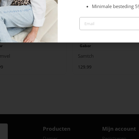
Minimale besteding 5
or
Gabor
mvel
Samtch
99
129.99
Producten
Mijn account
Dames
Registreren