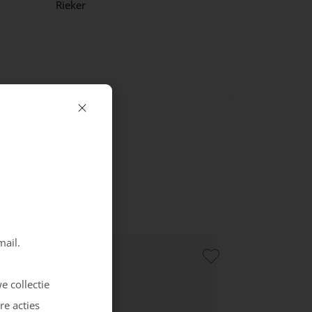
Rieker
mail.
e collectie
re acties