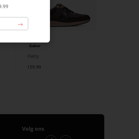
9.99
Gabor
Hairy
159.99
Volg ons