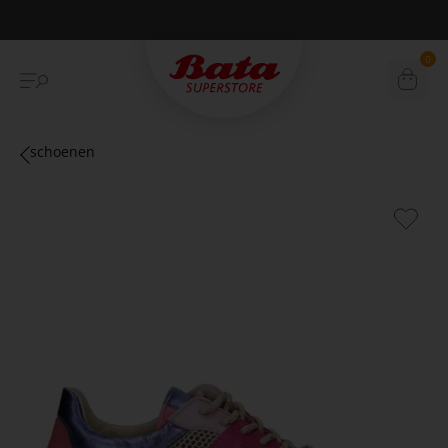
Betaal achteraf met Klarna
0
schoenen