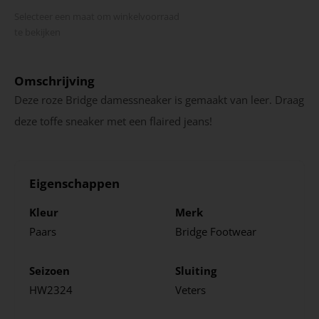
Selecteer een maat om winkel­voorraad
te bekijken
Omschrijving
Deze roze Bridge damessneaker is gemaakt van leer. Draag
deze toffe sneaker met een flaired jeans!
Eigenschappen
Kleur
Merk
Paars
Bridge Footwear
Seizoen
Sluiting
HW2324
Veters