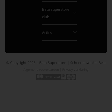
Bata superstore
club
Acties
© Copyright 2026 – Bata Superstore | Schoenenwinkel Best
Algemene voorwaarden
|
Privacy verklaring