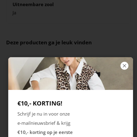
Uitneembare zool
Ja
Deze producten ga je leuk vinden
€10,- KORTING!
Schrijf je nu in voor onze
Rieker
Maruti
e-mailnieuwsbrief & krijg
Cristallino
Roma
€10,- korting op je eerste