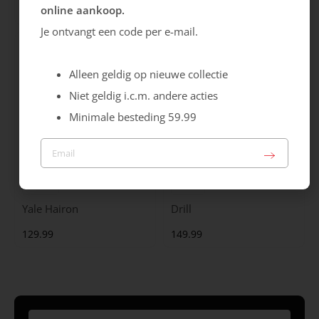
online aankoop.
99.99
129.99
Je ontvangt een code per e-mail.
Alleen geldig op nieuwe collectie
Niet geldig i.c.m. andere acties
Minimale besteding 59.99
Maruti
Gabor
Yale Hairon
Drill
129.99
149.99