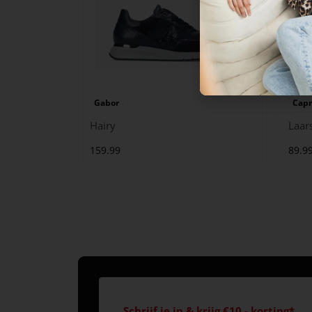
Gabor
Capr
Hairy
Laar
159.99
89.9
Schrijf je in & krijg €10,- korting*