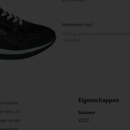
Winkelvoorraad
Selecteer een maat om winkel­voorraad
te bekijken
Eigenschappen
de nieuwe
n leer, in
Seizoen
baar en de
VZ23
 zowel een