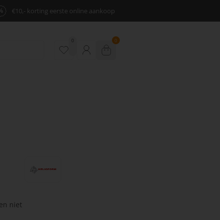
%
€10,- korting eerste online aankoop
0
0
en niet