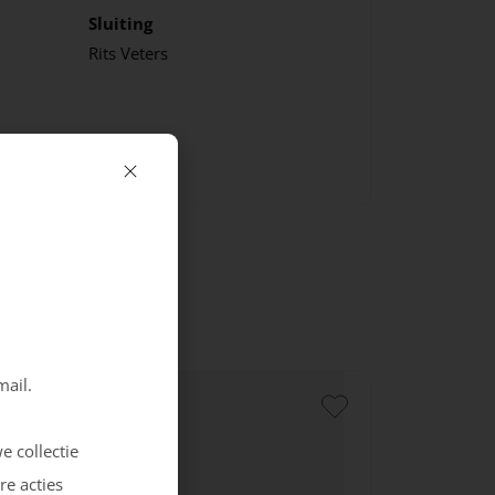
Sluiting
Rits
Veters
mail.
e collectie
re acties