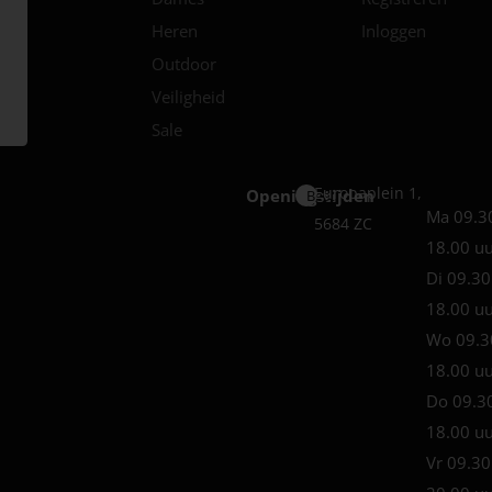
Heren
Inloggen
Outdoor
Veiligheid
Sale
Europaplein 1,
Openingstijden
Best
Ma 09.3
5684 ZC
18.00 u
Di 09.30
18.00 u
Wo 09.3
18.00 u
Do 09.3
18.00 u
Vr 09.30