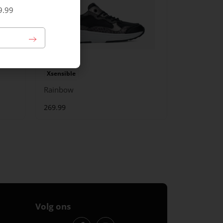
9.99
Xsensible
Rainbow
269.99
Volg ons