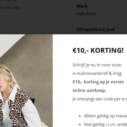
Merk
ker met een
Helioform
Uitneembare zool
Ja
€10,- KORTING!
Schrijf je nu in voor onze
e-mailnieuwsbrief & krijg
€10,- korting op je eerste
online aankoop.
Je ontvangt een code per e-
Alleen geldig op nieuw
Niet geldig i.c.m. ande