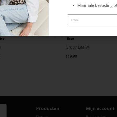
Minimale besteding 5
ice
Ecco
s
Gruuv Lite W
9
119.99
Producten
Mijn account
Dames
Registreren