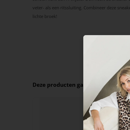
veter- als een ritssluiting. Combineer deze snea
lichte broek!
Deze producten ga je leuk vinden