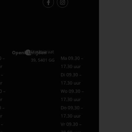
Marktstraat
Openingstijden
Uden
0 –
Ma 09.30 –
39, 5401 GG
ur
17.30 uur
 –
Di 09.30 –
ur
17.30 uur
0 –
Wo 09.30 –
ur
17.30 uur
0 –
Do 09.30 –
ur
17.30 uur
 –
Vr 09.30 –