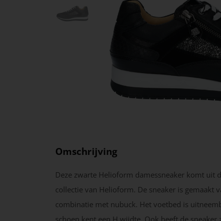
Omschrijving
Deze zwarte Helioform damessneaker komt uit 
collectie van Helioform. De sneaker is gemaakt va
combinatie met nubuck. Het voetbed is uitneem
schoen kent een H wijdte. Ook heeft de sneaker