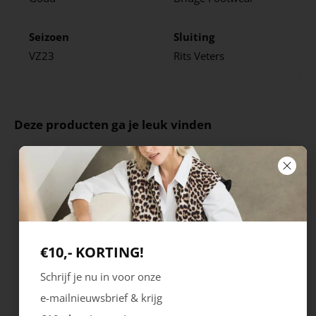
Seizoen
Sluiting
VZ23
Rits
Veters
Deze producten ga je leuk vinden
€10,- KORTING!
Schrijf je nu in voor onze
e-mailnieuwsbrief & krijg
Rieker
Maruti