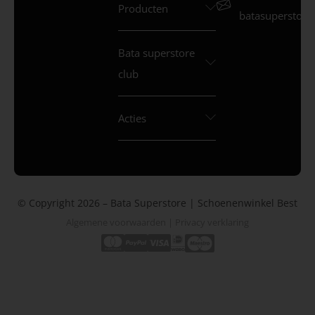
Producten
batasuperstore.
Bata superstore
club
Acties
© Copyright 2026 – Bata Superstore | Schoenenwinkel Best
Algemene voorwaarden
|
Privacy verklaring