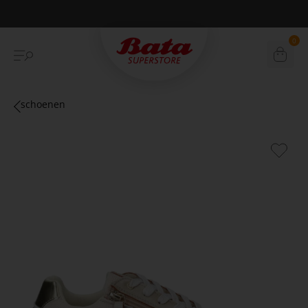
Betaal achteraf met Klarna
0
schoenen