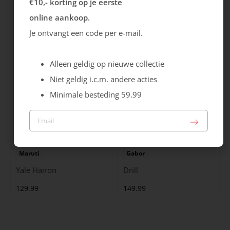
€10,- korting op je eerste
Cristallino
Roma
online aankoop.
99.99
129.99
Je ontvangt een code per e-mail.
Alleen geldig op nieuwe collectie
Niet geldig i.c.m. andere acties
Minimale besteding 59.99
Maruti
Gabor
Yale Hairon
Drill
129.99
149.99