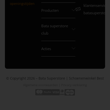
openingstijden
klantenservice
Producten
batasuperstore.
Bata superstore
club
Acties
© Copyright 2026 – Bata Superstore | Schoenenwinkel Best
Algemene voorwaarden
|
Privacy verklaring