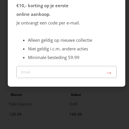
Rieker
Maruti
€10,- korting op je eerste
Cristallino
Roma
online aankoop.
Je ontvangt een code per e-mail.
99.99
129.99
Alleen geldig op nieuwe collectie
Niet geldig i.c.m. andere acties
Minimale besteding 59.99
Maruti
Gabor
Yale Hairon
Drill
129.99
149.99