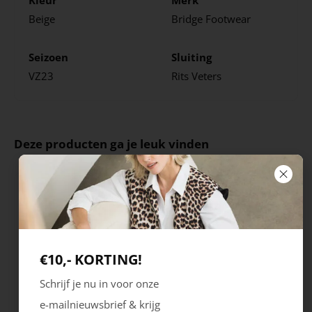
Beige
Bridge Footwear
Seizoen
Sluiting
VZ23
Rits
Veters
Deze producten ga je leuk vinden
€10,- KORTING!
Schrijf je nu in voor onze
e-mailnieuwsbrief & krijg