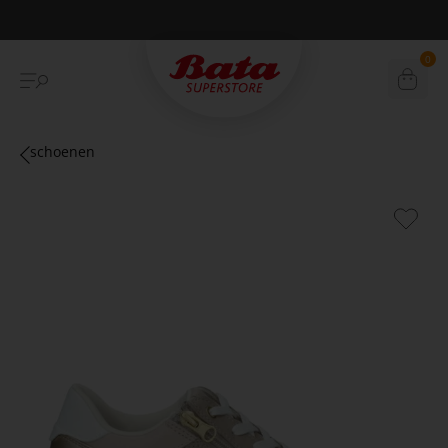
Betaal achteraf met Klarna
0
schoenen