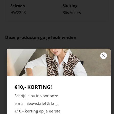
Seizoen
Sluiting
HW2223
Rits
Veters
Deze producten ga je leuk vinden
€10,- KORTING!
Schrijf je nu in voor onze
Rieker
Maruti
e-mailnieuwsbrief & krijg
Cristallino
Roma
€10,- korting op je eerste