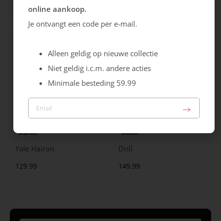
online aankoop.
99.99
129.99
Je ontvangt een code per e-mail.
Alleen geldig op nieuwe collectie
Niet geldig i.c.m. andere acties
Minimale besteding 59.99
Maruti
Gabor
Yale Hairon
Drill
129.99
149.99