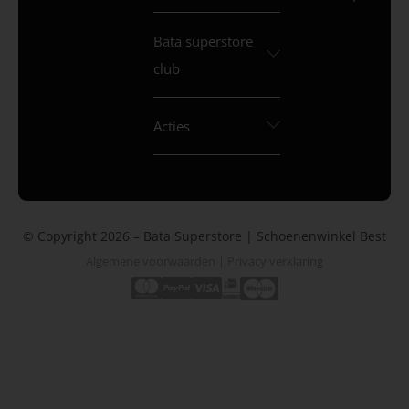
Bata superstore
club
Acties
© Copyright 2026 – Bata Superstore | Schoenenwinkel Best
Algemene voorwaarden
|
Privacy verklaring