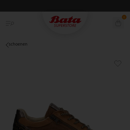
Betaal achteraf met Klarna
0
schoenen