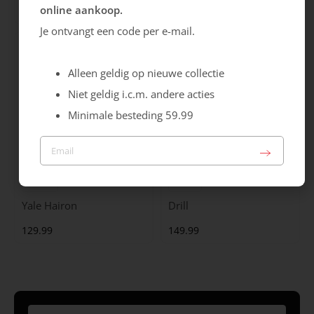
online aankoop.
99.99
129.99
Je ontvangt een code per e-mail.
Alleen geldig op nieuwe collectie
Niet geldig i.c.m. andere acties
Minimale besteding 59.99
Maruti
Gabor
Yale Hairon
Drill
129.99
149.99