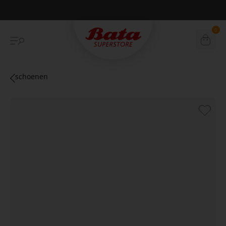
Betaal achteraf met Klarna
0
schoenen