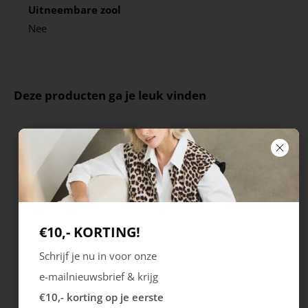
Uitneembare zool
Nee
Deze producten ga je leuk vinden
€10,- KORTING!
Schrijf je nu in voor onze
Rieker
Maruti
e-mailnieuwsbrief & krijg
Cristallino
Roma
€10,- korting op je eerste