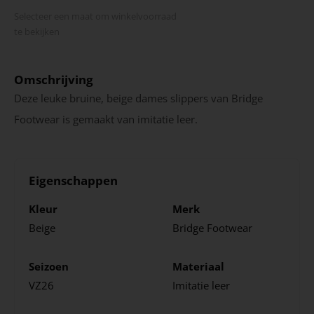
Selecteer een maat om winkel­voorraad
te bekijken
Omschrijving
Deze leuke bruine, beige dames slippers van Bridge
Footwear is gemaakt van imitatie leer.
Eigenschappen
Kleur
Merk
Beige
Bridge Footwear
Seizoen
Materiaal
VZ26
Imitatie leer