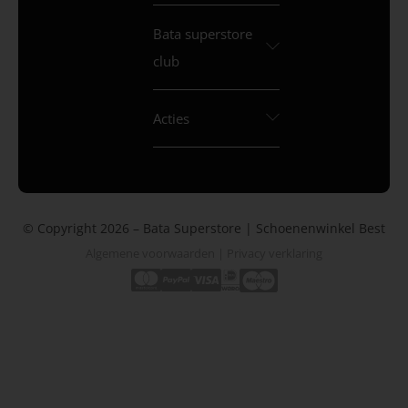
Bata superstore
club
Acties
© Copyright 2026 – Bata Superstore | Schoenenwinkel Best
Algemene voorwaarden
|
Privacy verklaring