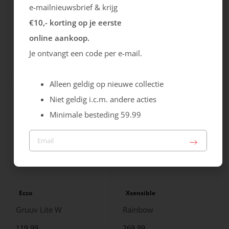
e-mailnieuwsbrief & krijg
€10,- korting op je eerste
Gabor
Caprice
online aankoop.
Hairy
Laars
Je ontvangt een code per e-mail.
159.99
89.99
Alleen geldig op nieuwe collectie
Niet geldig i.c.m. andere acties
Minimale besteding 59.99
Ecco
Xsensible
Gruuv Lite W
Rainbow
119.99
269.99