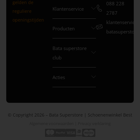
gelden de
088 228
Klantenservice
reguliere
2787
openingstijden
klantenservice
Producten
batasuperstore.
Bata superstore
club
Acties
© Copyright 2026 – Bata Superstore | Schoenenwinkel Best
Algemene voorwaarden
|
Privacy verklaring