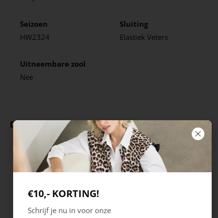
Seizoen
Sluiting
HW2324
Elastiek
Veters
Uitneembare zool
Nee
Deze producten ga je leuk vinden
€10,- KORTING!
Schrijf je nu in voor onze