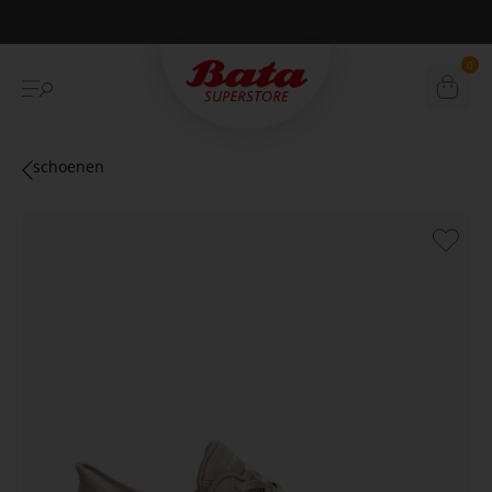
Betaal achteraf met Klarna
0
schoenen