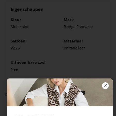
Eigenschappen
Kleur
Merk
Multicolor
Bridge Footwear
Seizoen
Materiaal
VZ26
Imitatie leer
Uitneembare zool
Nee
Deze producten ga je leuk vinden