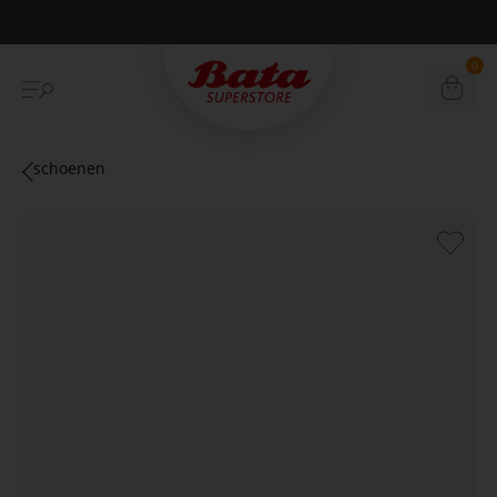
Betaal achteraf met Klarna
0
schoenen