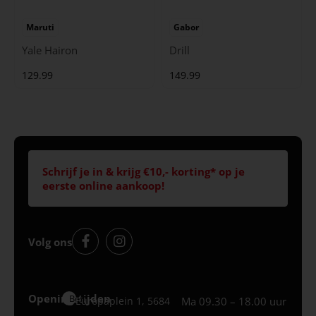
Maruti
Gabor
Yale Hairon
Drill
129.99
149.99
Schrijf je in & krijg €10,- korting* op je
eerste online aankoop!
Volg ons
Openingstijden
Best
Europaplein 1, 5684
Ma 09.30 – 18.00 uur