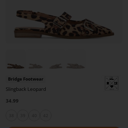
Bridge Footwear
Slingback Leopard
34.99
38
39
40
42