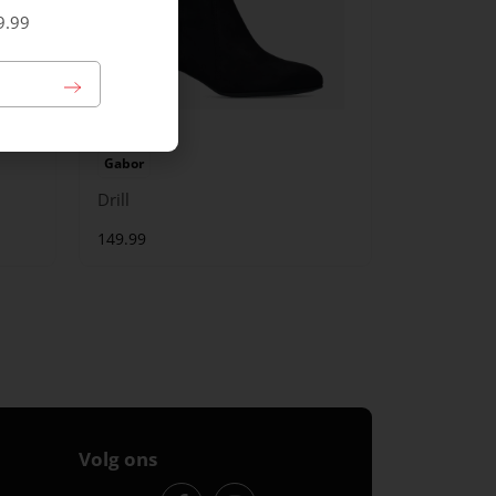
9.99
Gabor
Drill
149.99
Volg ons