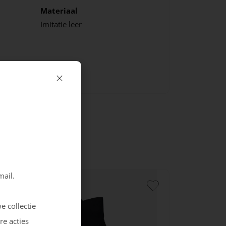
Materiaal
Imitatie leer
mail.
e collectie
re acties