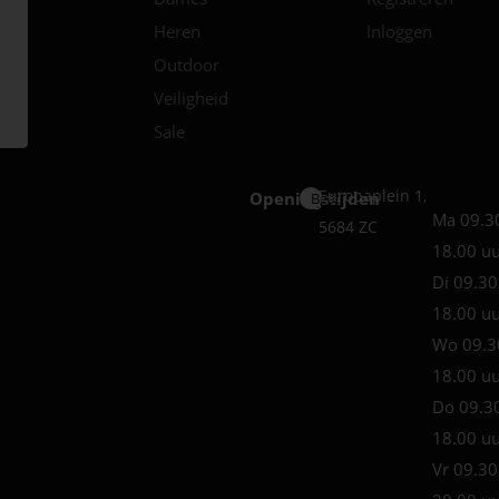
Heren
Inloggen
Outdoor
Veiligheid
Sale
Europaplein 1,
Openingstijden
Best
Ma 09.3
5684 ZC
18.00 u
Di 09.30
18.00 u
Wo 09.3
18.00 u
Do 09.3
18.00 u
Vr 09.30