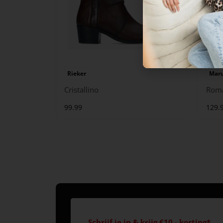
Rieker
Maru
Cristallino
Rom
99.99
129.
Schrijf je in & krijg €10,- korting*