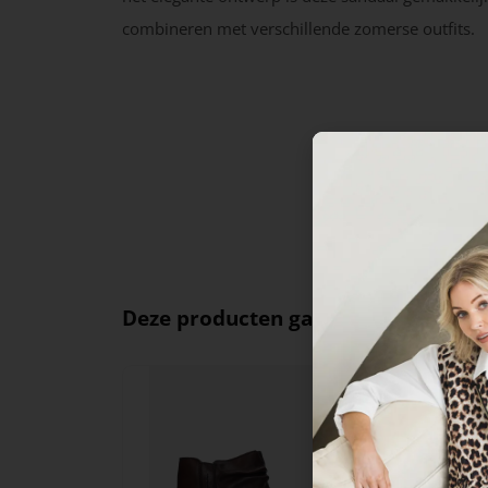
combineren met verschillende zomerse outfits.
Deze producten ga je leuk vinden