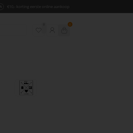
%
€10,- korting eerste online aankoop
0
0