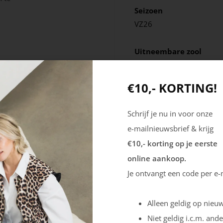
Seizoen
VZ26
Uitneembare zool
Nee
€10,- KORTING!
Schrijf je nu in voor onze
e-mailnieuwsbrief & krijg
€10,- korting op je eerste
online aankoop.
Je ontvangt een code per e-
Alleen geldig op nieuw
Niet geldig i.c.m. ande