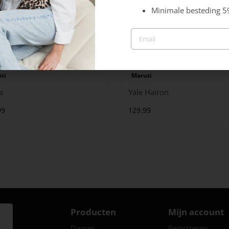
Minimale besteding 5
ti
Maruti
a
Yale Hairon
99
129.99
Producten
Mijn account
Dames
Registreren