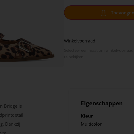
Toevoege
Winkelvoorraad
Selecteer een maat om winkel­voorraad
te bekijken
Eigenschappen
 Bridge is
dprintdetail
Kleur
ng. Dankzij
Multicolor
 te