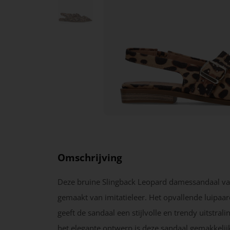
Omschrijving
Deze bruine Slingback Leopard damessandaal van
gemaakt van imitatieleer. Het opvallende luipaar
geeft de sandaal een stijlvolle en trendy uitstrali
het elegante ontwerp is deze sandaal gemakkelijk