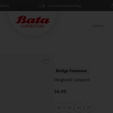
Klarna
Duurzame verzending
Bridge Footwear
Slingback Leopard
34.99
38
39
40
42