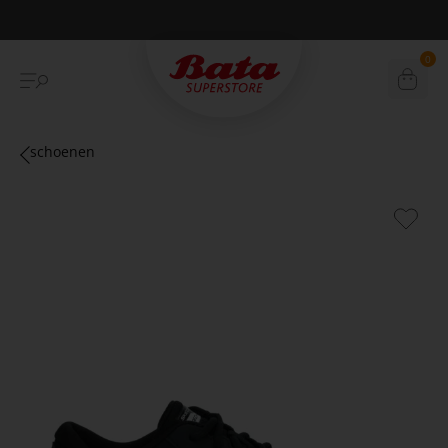
Betaal achteraf met Klarna
0
schoenen