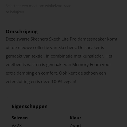
Selecteer een maat om winkel­voorraad
te bekijken
Omschrijving
Deze zwarte Skechers Skech Lite Pro damessneaker komt
uit de nieuwe collectie van Skechers. De sneaker is
gemaakt van textiel, in combinatie met kunstleder. Het
voetbed is vast en is gemaakt van Memory Foam voor
extra demping en comfort. Ook kent de schoen een
vetersluiting en is deze 100% vegan!
Eigenschappen
Seizoen
Kleur
VZ23
Zwart