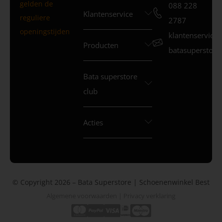
gelden de
088 228
Klantenservice
reguliere
2787
openingstijden
klantenservice
Producten
batasuperstore.
Bata superstore
club
Acties
© Copyright 2026 – Bata Superstore | Schoenenwinkel Best
Algemene voorwaarden
|
Privacy verklaring