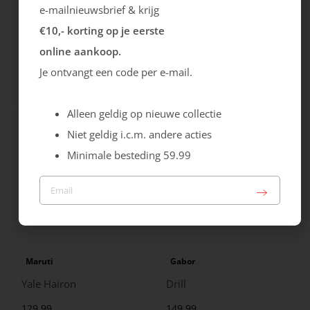
e-mailnieuwsbrief & krijg
€10,- korting op je eerste
Rieker
Maruti
online aankoop.
Cristallino
Roma
Je ontvangt een code per e-mail.
99.99
129.99
Alleen geldig op nieuwe collectie
Niet geldig i.c.m. andere acties
Minimale besteding 59.99
Maruti
Gabor
Yale Hairon
Drill
129.99
149.99