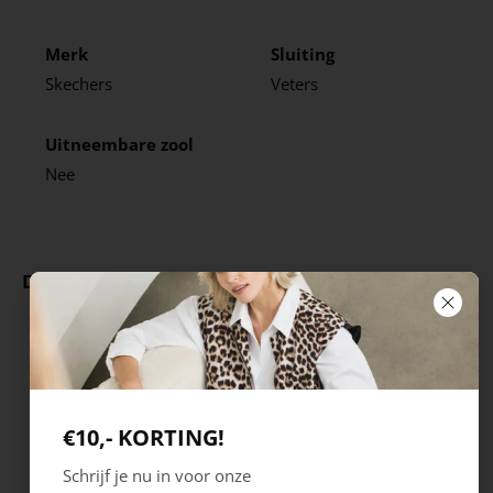
Merk
Sluiting
Skechers
Veters
Uitneembare zool
Nee
Deze producten ga je leuk vinden
€10,- KORTING!
Schrijf je nu in voor onze