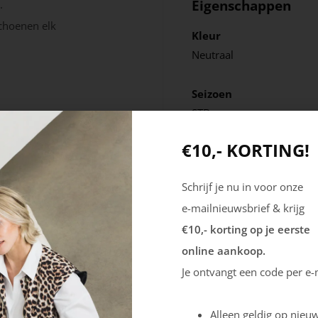
Eigenschappen
.
choenen elk
Kleur
Neutraal
Seizoen
STD
€10,- KORTING!
Schrijf je nu in voor onze
e-mailnieuwsbrief & krijg
€10,- korting op je eerste
online aankoop.
Je ontvangt een code per e-
Alleen geldig op nieuw