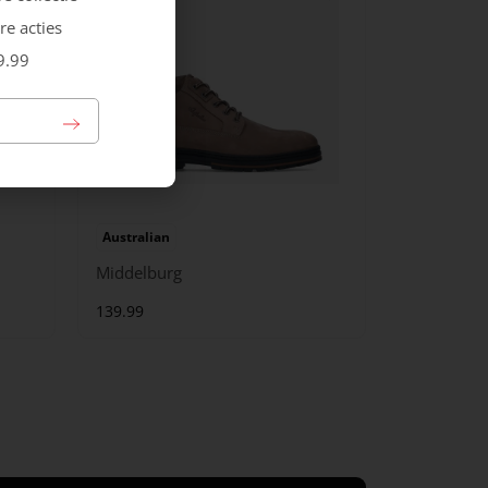
re acties
9.99
Australian
Middelburg
139.99