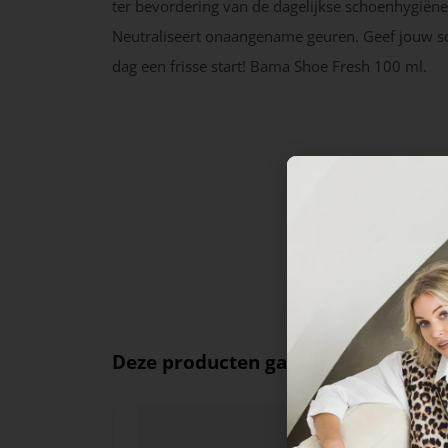
ter bevordering van de dagelijkse schoenhygiëne
Neutraliseert onaangename geuren. Geef jouw s
dag een frisse start! Bama Shoe Fresh 100 ml.
Deze producten ga je leuk vinden