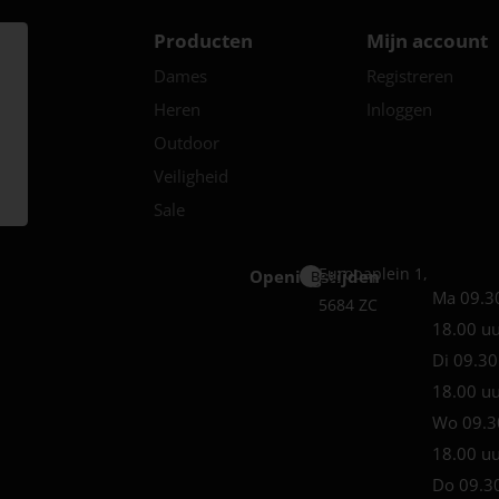
Producten
Mijn account
Dames
Registreren
Heren
Inloggen
Outdoor
Veiligheid
Sale
Europaplein 1,
Openingstijden
Best
Ma 09.3
5684 ZC
18.00 u
Di 09.30
18.00 u
Wo 09.3
18.00 u
Do 09.3