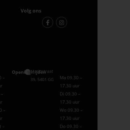
Volg ons
Marktstraat
Openingstijden
Uden
0 –
Ma 09.30 –
39, 5401 GG
ur
17.30 uur
 –
Di 09.30 –
ur
17.30 uur
0 –
Wo 09.30 –
ur
17.30 uur
0 –
Do 09.30 –