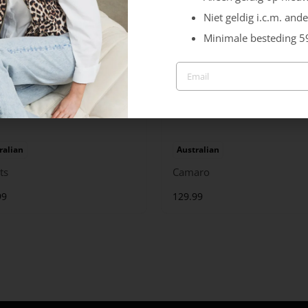
Niet geldig i.c.m. ande
Minimale besteding 5
ralian
Australian
ts
Camaro
99
129.99