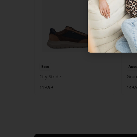
Ecco
Aust
City Stride
Gran
119.99
149.