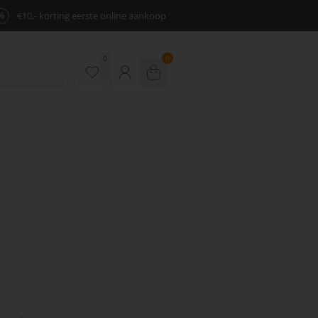
%
€10,- korting eerste online aankoop
0
0