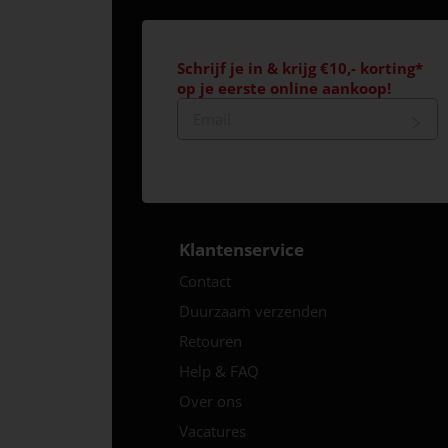
Schrijf je in & krijg €10,- korting*
op je eerste online aankoop!
Klantenservice
Contact
Duurzaam verzenden
Retouren
Help & FAQ
Over ons
Vacatures