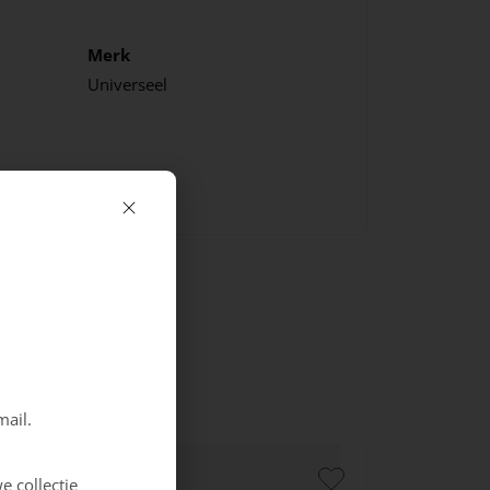
Merk
Universeel
mail.
e collectie