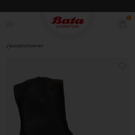
Betaal achteraf met Klarna
0
wandelschoenen