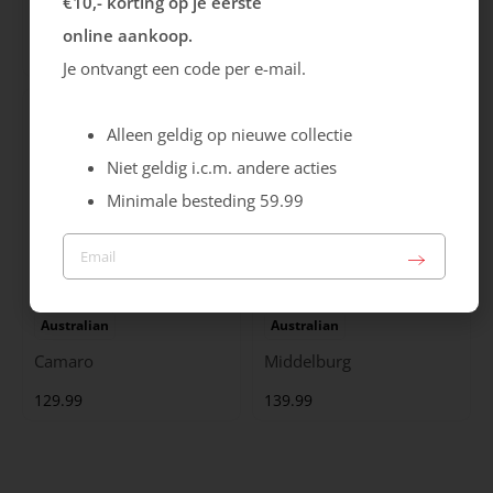
€10,- korting op je eerste
City Stride
Grants
online aankoop.
119.99
149.99
Je ontvangt een code per e-mail.
Alleen geldig op nieuwe collectie
Niet geldig i.c.m. andere acties
Minimale besteding 59.99
Australian
Australian
Camaro
Middelburg
129.99
139.99