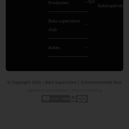
Producten
batasuperstore.
Bata superstore
club
Acties
© Copyright 2026 – Bata Superstore | Schoenenwinkel Best
Algemene voorwaarden
|
Privacy verklaring