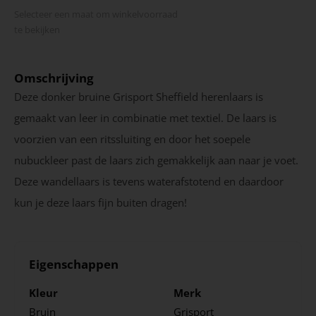
Selecteer een maat om winkel­voorraad
te bekijken
Omschrijving
Deze donker bruine Grisport Sheffield herenlaars is
gemaakt van leer in combinatie met textiel. De laars is
voorzien van een ritssluiting en door het soepele
nubuckleer past de laars zich gemakkelijk aan naar je voet.
Deze wandellaars is tevens waterafstotend en daardoor
kun je deze laars fijn buiten dragen!
Eigenschappen
Kleur
Merk
Bruin
Grisport