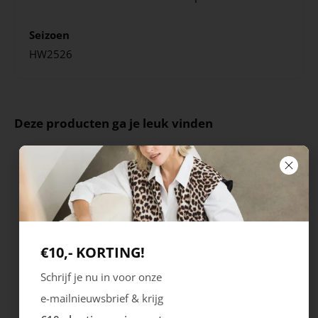
Seizoen
HW2526
Deze producten ga je leuk vinden
€10,- KORTING!
Schrijf je nu in voor onze
e-mailnieuwsbrief & krijg
Ecco
Australian