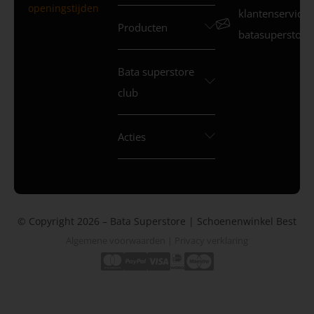
openingstijden
klantenservice
Producten
batasuperstore.
Bata superstore
club
Acties
© Copyright 2026 – Bata Superstore | Schoenenwinkel Best
Algemene voorwaarden
|
Privacy verklaring