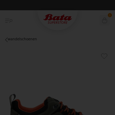
Betaal achteraf met Klarna
0
wandelschoenen