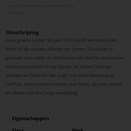
Selecteer een maat om winkel­voorraad
te bekijken
Omschrijving
Deze groene Lomer SELLA II MTX SUEDE wandelschoen
komt uit de nieuwe collectie van Lomer. De schoen is
gemaakt van suède, in combinatie met MerTex membraan,
zodat jouw voeten droog blijven. De schoen kent een
Virbram en EVA zool, dat zorgt voor extra demping en
comfort. Deze schoen is zowel voor heren als voor dames
en ideaal voor een lange wandeling!
Eigenschappen
Kleur
Merk