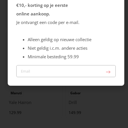
Rieker
Maruti
€10,- korting op je eerste
Cristallino
Roma
online aankoop.
Je ontvangt een code per e-mail.
99.99
129.99
Alleen geldig op nieuwe collectie
Niet geldig i.c.m. andere acties
Minimale besteding 59.99
Maruti
Gabor
Yale Hairon
Drill
129.99
149.99