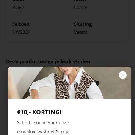
Beige
Lomer
Seizoen
Sluiting
HW2324
Veters
Deze producten ga je leuk vinden
€10,- KORTING!
Schrijf je nu in voor onze
e-mailnieuwsbrief & krijg