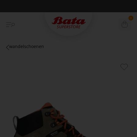
Betaal achteraf met Klarna
0
wandelschoenen