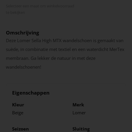
Selecteer een maat om winkel­voorraad
te bekijken
Omschrijving
Deze Lomer Sella High MTX wandelschoen is gemaakt van
suède, in combinatie met textiel en een waterdicht MerTex
membraan. Ga lekker de natuur in met deze
wandelschoenen!
Eigenschappen
Kleur
Merk
Beige
Lomer
Seizoen
Sluiting