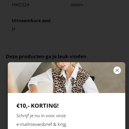
HW2324
Veters
Uitneembare zool
Ja
Deze producten ga je leuk vinden
€10,- KORTING!
Schrijf je nu in voor onze
e-mailnieuwsbrief & krijg