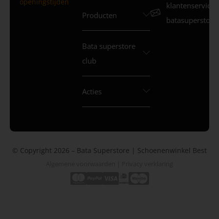
openingstijden
klantenservice
Producten
batasuperstore.
Bata superstore
club
Acties
© Copyright 2026 – Bata Superstore | Schoenenwinkel Best
Algemene voorwaarden
|
Privacy verklaring