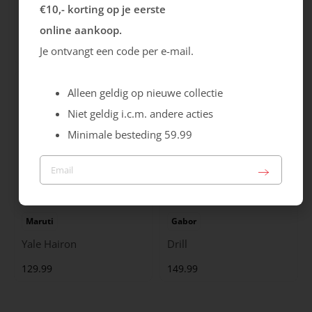
Rieker
Maruti
€10,- korting op je eerste
Cristallino
Roma
online aankoop.
99.99
129.99
Je ontvangt een code per e-mail.
Alleen geldig op nieuwe collectie
Niet geldig i.c.m. andere acties
Minimale besteding 59.99
Maruti
Gabor
Yale Hairon
Drill
129.99
149.99