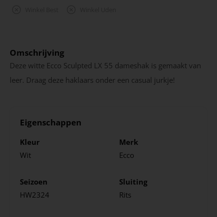
Winkel Best
Winkel Uden
Omschrijving
Deze witte Ecco Sculpted LX 55 dameshak is gemaakt van
leer. Draag deze haklaars onder een casual jurkje!
Eigenschappen
Kleur
Merk
Wit
Ecco
Seizoen
Sluiting
HW2324
Rits