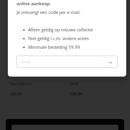
99.99
129.99
online aankoop.
Je ontvangt een code per e-mail.
Alleen geldig op nieuwe collectie
Niet geldig i.c.m. andere acties
Minimale besteding 59.99
Maruti
Gabor
Yale Hairon
Drill
129.99
149.99