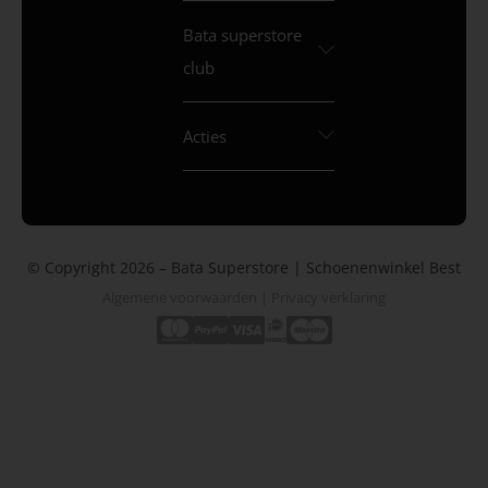
Bata superstore
club
Acties
© Copyright 2026 – Bata Superstore | Schoenenwinkel Best
Algemene voorwaarden
|
Privacy verklaring