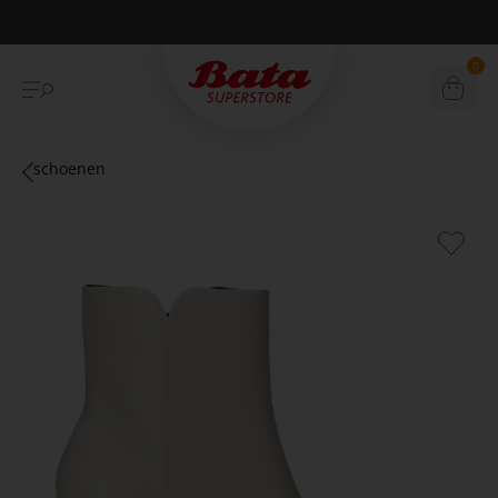
Betaal achteraf met Klarna
0
schoenen