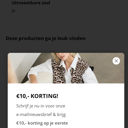
Uitneembare zool
Ja
Deze producten ga je leuk vinden
€10,- KORTING!
Schrijf je nu in voor onze
Rieker
Maruti
e-mailnieuwsbrief & krijg
Cristallino
Roma
€10,- korting op je eerste