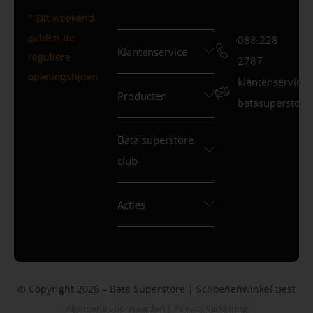
* Dit weekend
gelden de
088 228
Klantenservice
reguliere
2787
openingstijden
klantenservice
Producten
batasuperstore.
Bata superstore
club
Acties
© Copyright 2026 – Bata Superstore | Schoenenwinkel Best
Algemene voorwaarden
|
Privacy verklaring