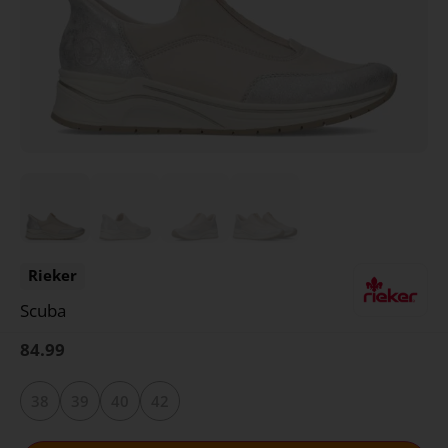
Rieker
Scuba
84.99
38
39
40
42