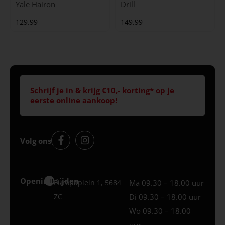
Yale Hairon
Drill
129.99
149.99
Schrijf je in & krijg €10,- korting* op je
eerste online aankoop!
Volg ons
Openingstijden
Best
Europaplein 1, 5684
Ma 09.30 – 18.00 uur
ZC
Di 09.30 – 18.00 uur
Wo 09.30 – 18.00
uur