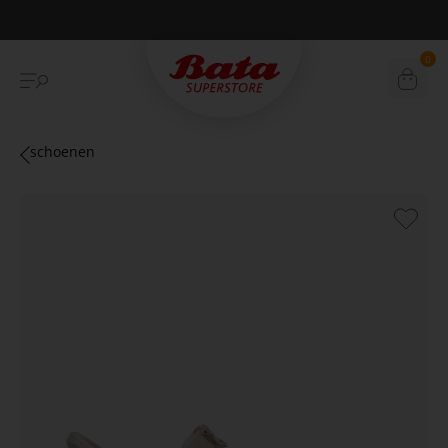
Betaal achteraf met Klarna
0
schoenen