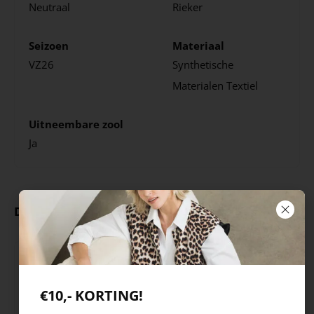
Neutraal
Rieker
Seizoen
Materiaal
VZ26
Synthetische
Materialen
Textiel
Uitneembare zool
Ja
Deze producten ga je leuk vinden
€10,- KORTING!