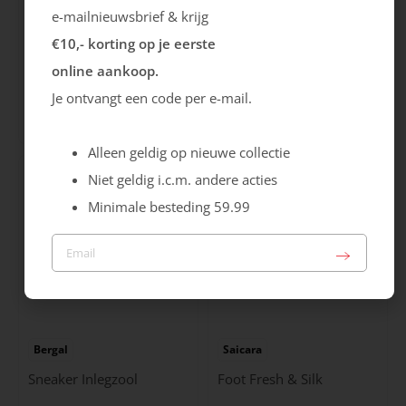
e-mailnieuwsbrief & krijg
€10,- korting op je eerste
Bergal
Pedag
online aankoop.
Soft Luxury Inlegzool
Soft Move Inlegzool
Je ontvangt een code per e-mail.
21.99
19.99
Alleen geldig op nieuwe collectie
Niet geldig i.c.m. andere acties
Minimale besteding 59.99
Bergal
Saicara
Sneaker Inlegzool
Foot Fresh & Silk