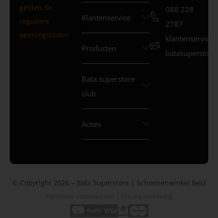
gelden de
088 228
Klantenservice
reguliere
2787
openingstijden
klantenservice
Producten
batasuperstore.
Bata superstore
club
Acties
© Copyright 2026 – Bata Superstore | Schoenenwinkel Best
Algemene voorwaarden
|
Privacy verklaring