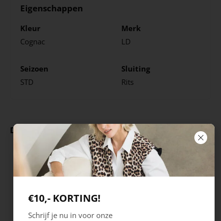
Eigenschappen
Kleur
Merk
Cognac
LD
Seizoen
Sluiting
STD
Rits
Deze producten ga je leuk vinden
€10,- KORTING!
Schrijf je nu in voor onze