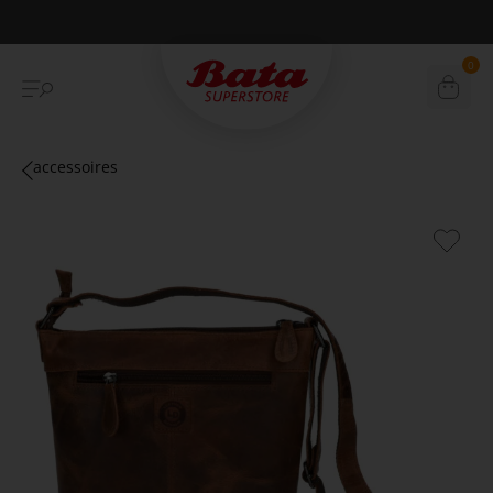
Betaal achteraf met Klarna
0
accessoires