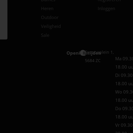
Heren
Inloggen
Outdoor
Veiligheid
Sale
Europaplein 1,
Openingstijden
Best
Ma 09.3
5684 ZC
18.00 u
Di 09.30
18.00 u
Wo 09.3
18.00 u
Do 09.3
18.00 u
Vr 09.30