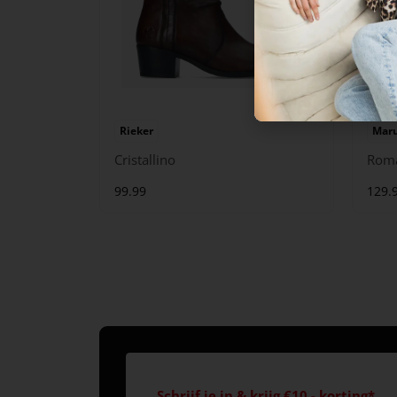
Rieker
Maru
Cristallino
Rom
99.99
129.
Schrijf je in & krijg €10,- korting*