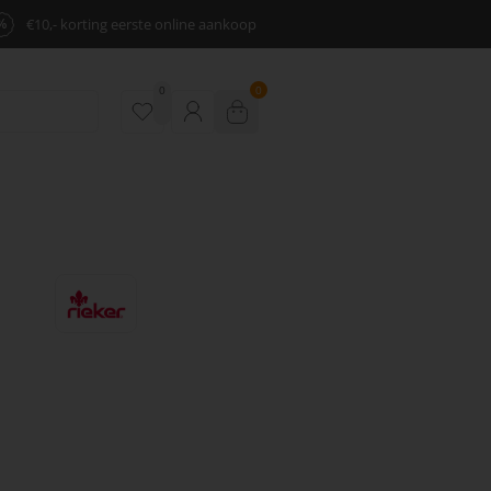
%
€10,- korting eerste online aankoop
0
0