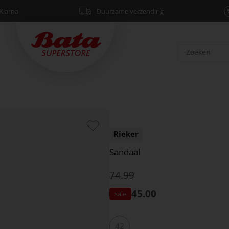
Klarna
Duurzame verzending
Rieker
Sandaal
74.99
45.00
42