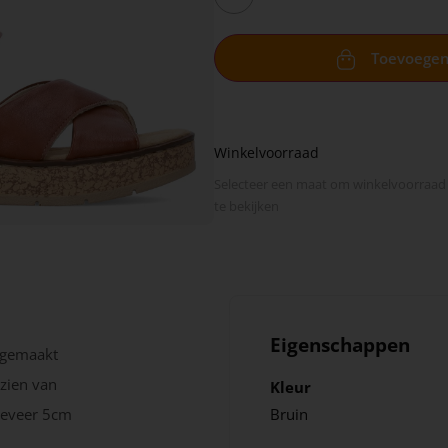
Toevoege
Winkelvoorraad
Selecteer een maat om winkel­voorraad
te bekijken
Eigenschappen
 gemaakt
rzien van
Kleur
geveer 5cm
Bruin