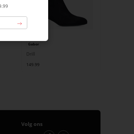
9.99
Gabor
Drill
149.99
Volg ons