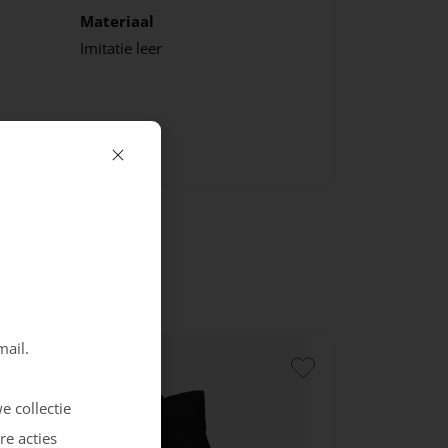
Materiaal
Imitatie leer
mail.
e collectie
re acties