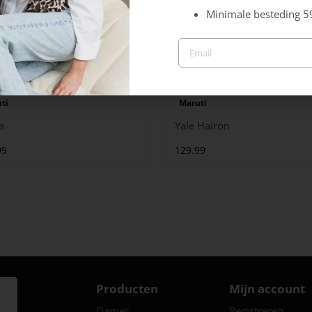
Minimale besteding 5
ti
Maruti
a
Yale Hairon
99
129.99
Producten
Mijn account
Dames
Registreren