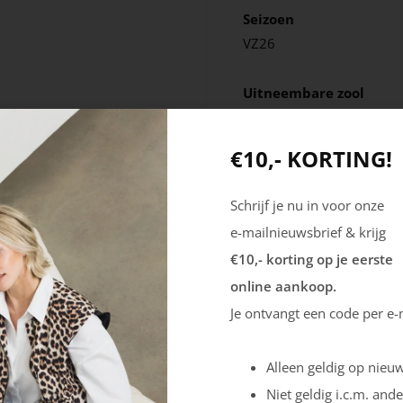
Seizoen
VZ26
Uitneembare zool
Nee
€10,- KORTING!
Schrijf je nu in voor onze
e-mailnieuwsbrief & krijg
€10,- korting op je eerste
online aankoop.
Je ontvangt een code per e-
Alleen geldig op nieuw
Niet geldig i.c.m. ande