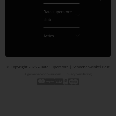
Bata superstore
club
Acties
© Copyright 2026 – Bata Superstore | Schoenenwinkel Best
Algemene voorwaarden
|
Privacy verklaring