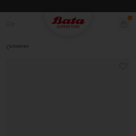
Betaal achteraf met Klarna
0
schoenen