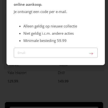
online aankoop.
99.99
129.99
Je ontvangt een code per e-mail.
Alleen geldig op nieuwe collectie
Niet geldig i.c.m. andere acties
Minimale besteding 59.99
Maruti
Gabor
Yale Hairon
Drill
129.99
149.99