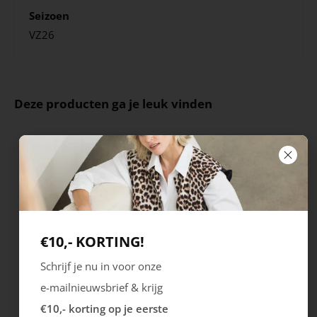
Seizoen
VZ26
Deze producten ga je leuk vinden
€10,- KORTING!
Schrijf je nu in voor onze
Rieker
Maruti
e-mailnieuwsbrief & krijg
Cristallino
Roma
€10,- korting op je eerste