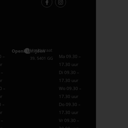
Marktstraat
Openingstijden
Uden
0 –
Ma 09.30 –
39, 5401 GG
ur
17.30 uur
 –
Di 09.30 –
ur
17.30 uur
0 –
Wo 09.30 –
ur
17.30 uur
0 –
Do 09.30 –
ur
17.30 uur
 –
Vr 09.30 –