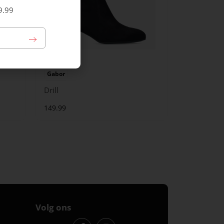
9.99
Gabor
Drill
149.99
Volg ons