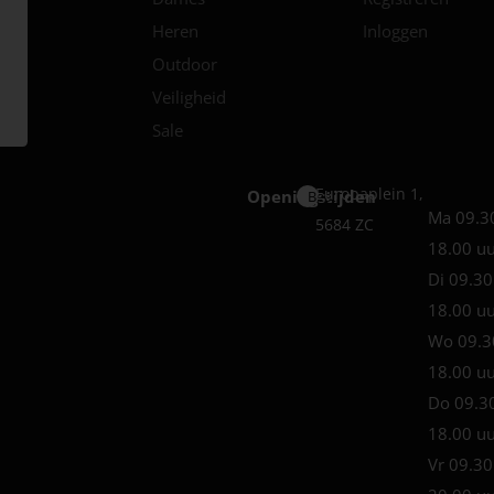
Heren
Inloggen
Outdoor
Veiligheid
Sale
Europaplein 1,
Openingstijden
Best
Ma 09.3
5684 ZC
18.00 u
Di 09.30
18.00 u
Wo 09.3
18.00 u
Do 09.3
18.00 u
Vr 09.30