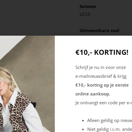
Seizoen
VZ23
Uitneembare zool
Nee
€10,- KORTING!
Schrijf je nu in voor onze
e-mailnieuwsbrief & krijg
€10,- korting op je eerste
online aankoop.
Je ontvangt een code per e-
Alleen geldig op nieuw
Niet geldig i.c.m. ande