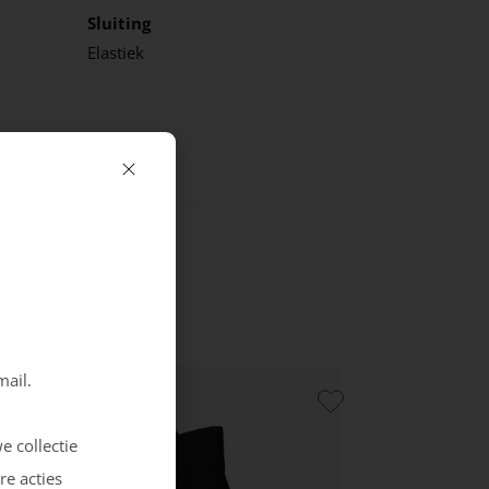
Sluiting
Elastiek
mail.
e collectie
re acties