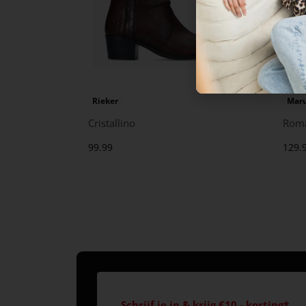
Rieker
Maru
Cristallino
Rom
99.99
129.
Schrijf je in & krijg €10,- korting*