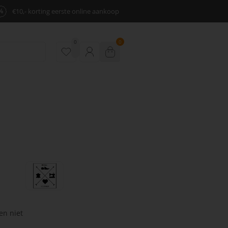
%
€10,- korting eerste online aankoop
0
0
en niet