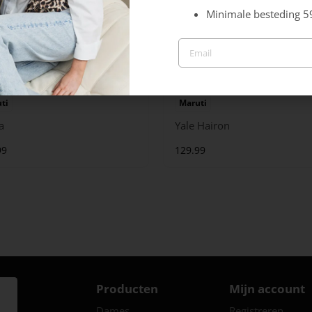
Minimale besteding 5
ti
Maruti
a
Yale Hairon
99
129.99
Producten
Mijn account
Dames
Registreren