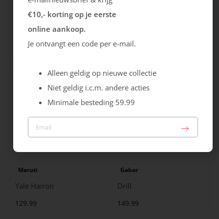
€10,- korting op je eerste
Rieker
Maruti
online aankoop.
Cristallino
Roma
Je ontvangt een code per e-mail.
99.99
129.99
Alleen geldig op nieuwe collectie
Niet geldig i.c.m. andere acties
Minimale besteding 59.99
Maruti
Gabor
Yale Hairon
Drill
129.99
149.99