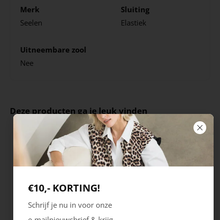
Merk
Sluiting
Seelen
Elastiek
Uitneembare zool
Nee
Deze producten ga je leuk vinden
€10,- KORTING!
Schrijf je nu in voor onze
e-mailnieuwsbrief & krijg