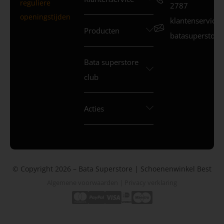
reguliere
2787
openingstijden
klantenservice
Producten
batasuperstore.
Bata superstore
club
Acties
© Copyright 2026 – Bata Superstore | Schoenenwinkel Best
Algemene voorwaarden
|
Privacy verklaring