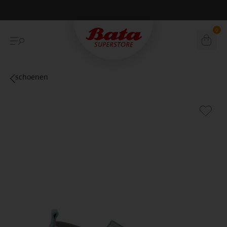
Betaal achteraf met Klarna
0
schoenen