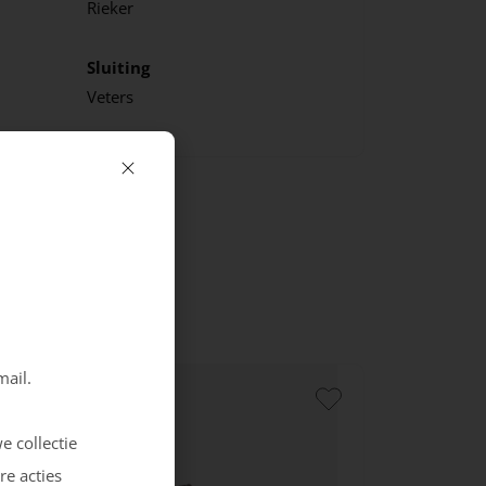
Rieker
Sluiting
Veters
mail.
e collectie
re acties