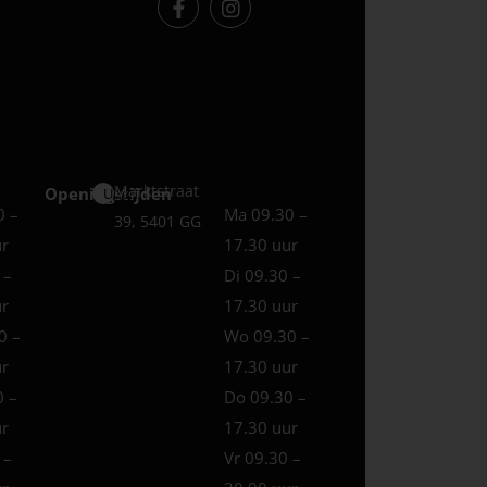
Marktstraat
Openingstijden
Uden
0 –
Ma 09.30 –
39, 5401 GG
ur
17.30 uur
 –
Di 09.30 –
ur
17.30 uur
0 –
Wo 09.30 –
ur
17.30 uur
0 –
Do 09.30 –
ur
17.30 uur
 –
Vr 09.30 –