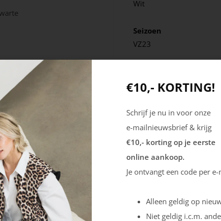
Wit
zwarte
Seizoen
VZ23
€10,- KORTING!
Schrijf je nu in voor onze
e-mailnieuwsbrief & krijg
€10,- korting op je eerste
online aankoop.
Je ontvangt een code per e-
Alleen geldig op nieuw
Niet geldig i.c.m. ande