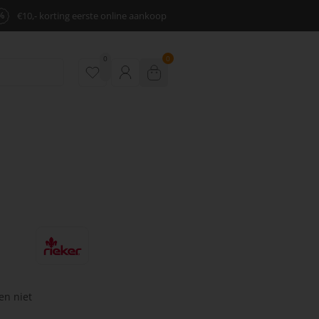
%
€10,- korting eerste online aankoop
0
0
en niet