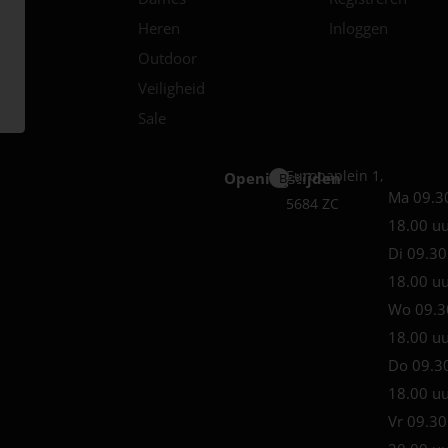
Heren
Inloggen
Outdoor
Veiligheid
Sale
Europaplein 1,
Openingstijden
Best
Ma 09.3
5684 ZC
18.00 u
Di 09.30
18.00 u
Wo 09.3
18.00 u
Do 09.3
18.00 u
Vr 09.30