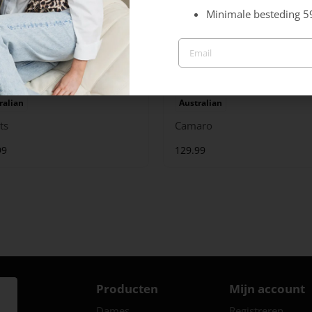
Minimale besteding 5
ralian
Australian
ts
Camaro
99
129.99
Producten
Mijn account
Dames
Registreren