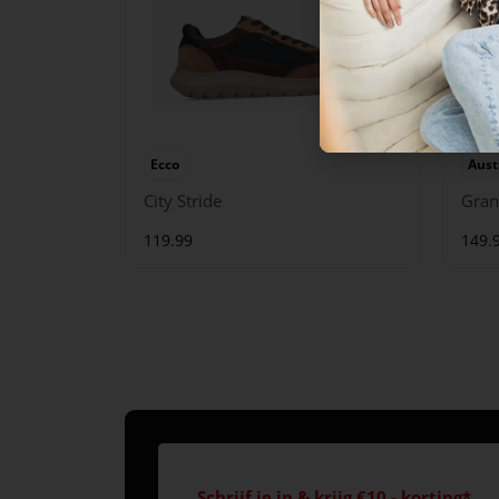
Ecco
Aust
City Stride
Gran
119.99
149.
Schrijf je in & krijg €10,- korting*