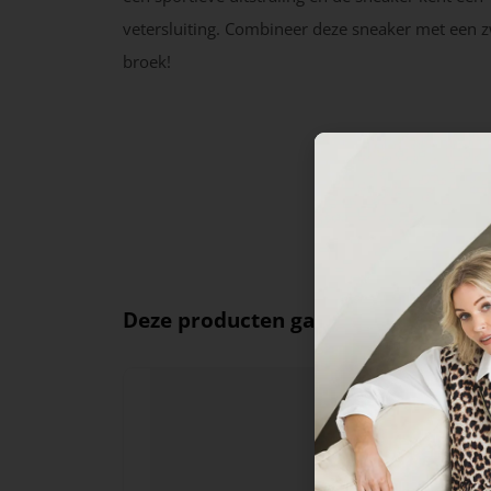
vetersluiting. Combineer deze sneaker met een 
broek!
Deze producten ga je leuk vinden