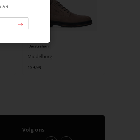
9.99
Australian
Middelburg
139.99
Volg ons